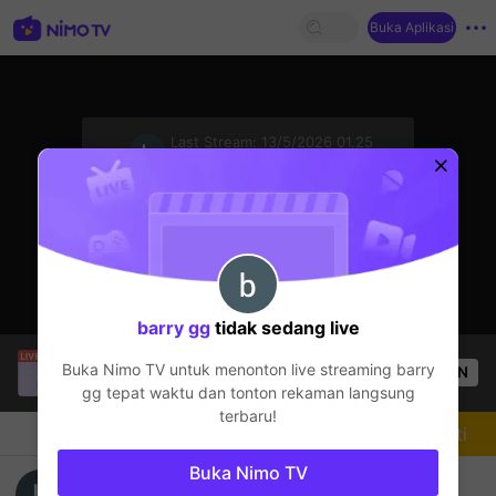
Buka Aplikasi
sentinelStart
Last Stream:
13/5/2026 01.25
Mobile Legends
Streamer sedang offline
barry gg
tidak sedang live
Christine Eunmin
sedang siaran langsung!
Buka Nimo TV untuk menonton live streaming
barry
OPEN
Mobile Legends
54
Penonton
gg
tepat waktu dan tonton rekaman langsung
terbaru!
Chat
Streamer
Mengikuti
Buka Nimo TV
Studio livestream bry78