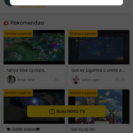
barry gg
Mobile Legends
sentinelEnd
Rekomendasi
Mobile Legends
Mobile Legends
hanya bisa cyclops,
que ay jugamos o unete ami clan
Ansar Amir
señor ogro
55
Mobile Legends
Mobile Legends
Buka NIMO TV
🖤 DARK NANA🖤
full Yu Gi Oh