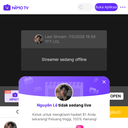
Buka Aplikasi
Last Stream:
7/5/2026 19.59
TFT LOL
Streamer sedang offline
sentinelStart
Minnsayỏhhh🦋
sedang siaran langsung!
OPEN
Live Show
620
Penonton
Nguyên Lễ
tidak sedang live
Chat
Streamer
Mengikuti
Ketuk untuk mengklaim hadiah $1 Anda
sekarang! Peluang tinggi, 100% menang!
Lên xe ranked
$1