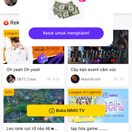
Nguyên Lễ
TFT LOL
Rekomendasi
Ketuk untuk mengklaim!
League of Legends
Dota 2
sentinelEnd
Oh yeah Oh yeah
Cày kẹo event cãm xúc
SBTC Clear
6.5k
Maxnificent
73
AOV
League of Legends
Buka NIMO TV
Leo rank rực rỡ nào AE🔥🔥🔥
tạp hóa game.........