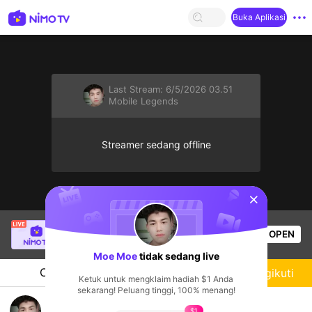
Buka Aplikasi
Last Stream:
6/5/2026 03.51
Mobile Legends
Streamer sedang offline
sentinelStart
salabembang
sedang siaran langsung!
OPEN
Mobile Legends
52
Penonton
Moe Moe
tidak sedang live
Chat
Streamer
Mengikuti
Ketuk untuk mengklaim hadiah $1 Anda
sekarang! Peluang tinggi, 100% menang!
ဂိမ်းသမာလေ
$1