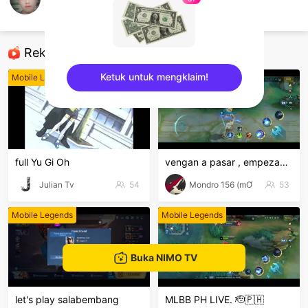
Moe Moe
Mobile Legends
Rekomendasi
Ketuk untuk mengklaim!
Mobile Legends
Mobile Legends
sentinelEnd
full Yu Gi Oh
vengan a pasar , empezando desde 0 🙈🔥
Julian Tv
54
Mondro 156 (mƠ
53
Mobile Legends
Mobile Legends
Buka NIMO TV
let's play salabembang
MLBB PH LIVE. 🫡🇵🇭