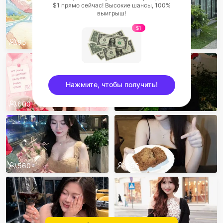
$1 прямо сейчас! Высокие шансы, 100%
выигрыш!
$1
95
601
Нажмите, чтобы получить!
600
566
sentinelEnd
560
556