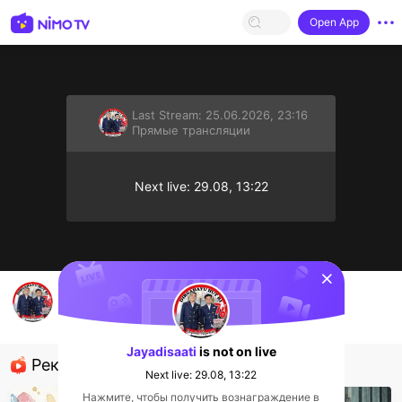
Open App
Last Stream:
25.06.2026, 23:16
Прямые трансляции
Next live: 29.08, 13:22
sentinelStart
Streamer baru di sini. Ikuti saya
Jayadisaati
Прямые трансляции
Jayadisaati
is not on live
Рекомендованные стримеры
Next live: 29.08, 13:22
Нажмите, чтобы получить вознаграждение в