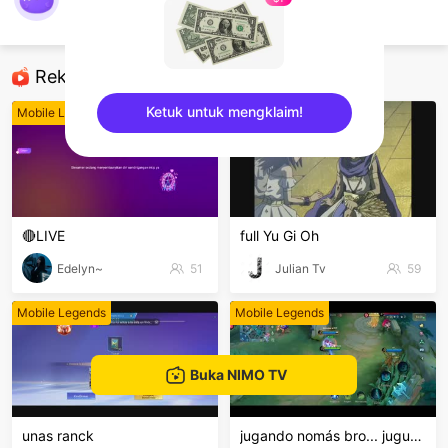
nimo541386961
Mobile Legends
Rekomendasi
Ketuk untuk mengklaim!
Mobile Legends
Mobile Legends
sentinelEnd
🔴LIVE
full Yu Gi Oh
Edelyn~
51
Julian Tv
59
Mobile Legends
Mobile Legends
Buka NIMO TV
unas ranck
jugando nomás bro... juguemos...