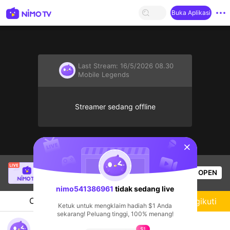
Buka Aplikasi
Last Stream:
16/5/2026 08.30
Mobile Legends
Streamer sedang offline
sentinelStart
Buz Em Bé fr FAIRIES
sedang siaran langsung!
OPEN
Live Show
535
Penonton
nimo541386961
tidak sedang live
Chat
Streamer
Mengikuti
Ketuk untuk mengklaim hadiah $1 Anda
sekarang! Peluang tinggi, 100% menang!
nimo541386961's Live Channel
$1