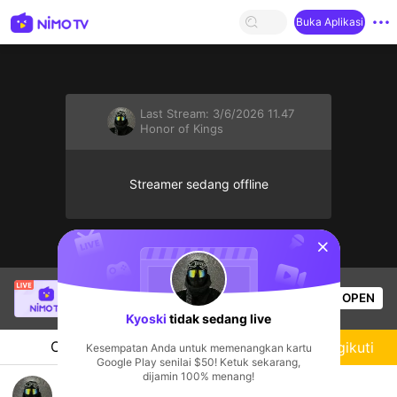
Buka Aplikasi
Last Stream:
3/6/2026 11.47
Honor of Kings
Streamer sedang offline
sentinelStart
Thầy Giáo Ba
sedang siaran langsung!
OPEN
League of Legends
25.9k
Penonton
Kyoski
tidak sedang live
Chat
Streamer
Mengikuti
Kesempatan Anda untuk memenangkan kartu
Google Play senilai $50! Ketuk sekarang,
dijamin 100% menang!
New Stream Playing Hok