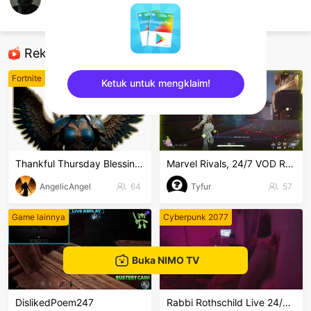
Kyoski
Honor of Kings
Rekomendasi
Fortnite
Game lainnya
Ketuk untuk mengklaim!
sentinelEnd
Thankful Thursday Blessings
Marvel Rivals, 24/7 VOD Reruns
AngelicAngel
64
Tyfur
57
Game lainnya
Cyberpunk 2077
Buka NIMO TV
DislikedPoem247
Rabbi Rothschild Live 24/7/365