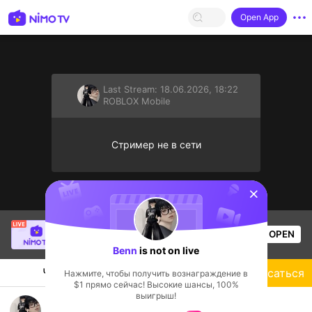
Open App
Last Stream:
18.06.2026, 18:22
ROBLOX Mobile
Стример не в сети
sentinelStart
SBTC Clear
is live!
OPEN
League of Legends
7.4k
Views
Benn
is not on live
Чат
Стример
Подписаться
Нажмите, чтобы получить вознаграждение в
$1 прямо сейчас! Высокие шансы, 100%
выигрыш!
Roblox