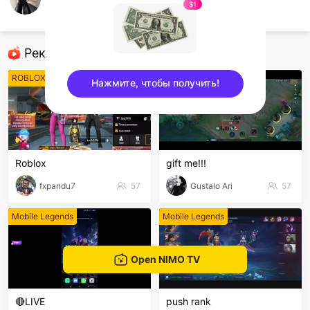
Benn
$1
ROBLOX Mobile
Рекомендованные стримеры
ROBLOX Mobile
Mobile Legends
Нажмите, чтобы получить!
sentinelEnd
Roblox
gift me!!!
fxpandu7
57
Gustalo Ari
57
Mobile Legends
Mobile Legends
Open NIMO TV
🔴LIVE
push rank