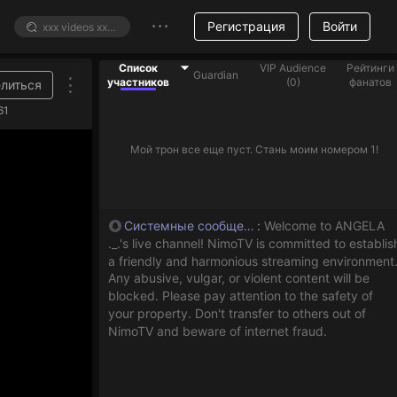
Регистрация
Войти
Список
VIP Audience
Рейтинги
Guardian
участников
(
0
)
фанатов
литься
риллиантовые подарки, чтобы помочь стримерам из списка
61
Мой трон все еще пуст. Стань моим номером 1!
Системные сообщения
:
Welcome to ANGELA
._.'s live channel! NimoTV is committed to establis
a friendly and harmonious streaming environment
Any abusive, vulgar, or violent content will be
blocked. Please pay attention to the safety of
your property. Don't transfer to others out of
NimoTV and beware of internet fraud.