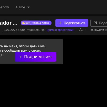
eshow
Game
17 años Ecuador ❤eeuu
Подписаться
Поде
иантовые подарки, чтобы помочь стримерам из списка
Дарите б
12.06.2026
вел(а) трансляцию
Прямые трансляции
-
followers:
1
ь на меня, чтобы дать мне
ь сообщать вам о своих
х!
Подписаться