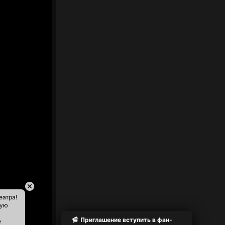
еатра!
ную
Приглашение вступить в фан-
е