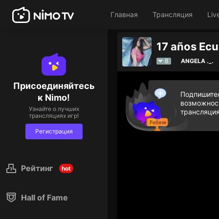
Главная
Трансляция
Liv
Дарите брилл
8
ANGELA ._.
Присоединяйтесь
Подпишитес
к Nimo!
возможност
Узнайте о лучших
трансляция
трансляциях игр!
Регистрация
Рейтинг
hot
Hall of Fame