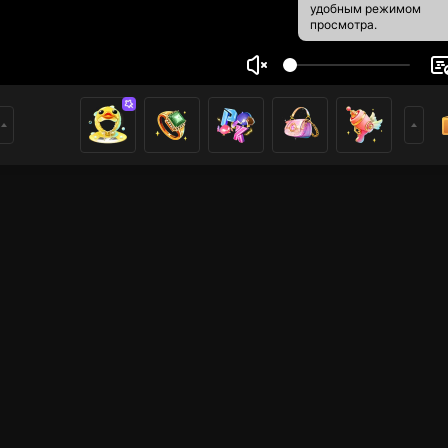
удобным режимом
просмотра.
ELA ._.
8
161
ники
имеры
Прямые трансляции
Прямые трансляции