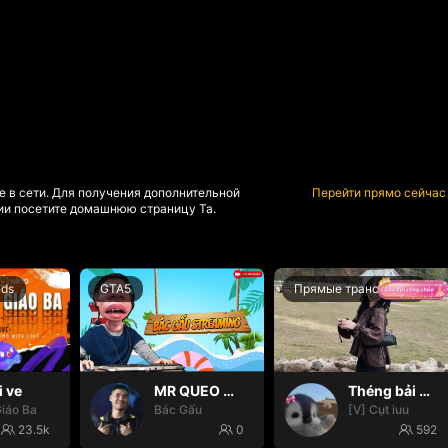
е в сети. Для получения дополнительной
Перейти прямо сейчас
и посетите домашнюю страницу Та.
nds
GTA5
Прямые трансляции
i ve
MR QUEO ON THE MIC
Théng bải 🌸✨
iáo Ba
Bác Gấu
[V] Cụt iuu
23.5k
0
592