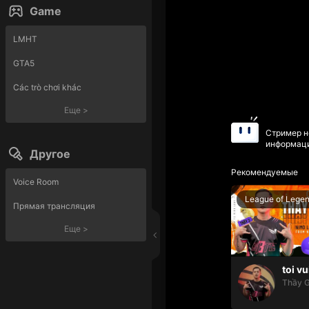
Game
LMHT
GTA5
Các trò chơi khác
Еще
>
Стример н
информаци
Другое
Рекомендуемые
Voice Room
League of Lege
Прямая трансляция
Еще
>
toi vu
Thầy G