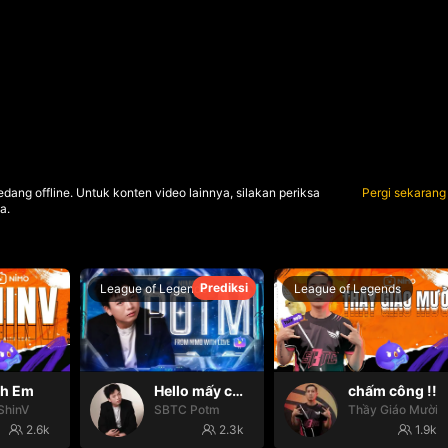
dang offline. Untuk konten video lainnya, silakan periksa
Pergi sekarang
a.
Prediksi
League of Legends
League of Legends
nh Em
Hello mấy cục Zàng nhaaa
chấm công !!
ShinV
SBTC Potm
Thầy Giáo Mười
2.6k
2.3k
1.9k