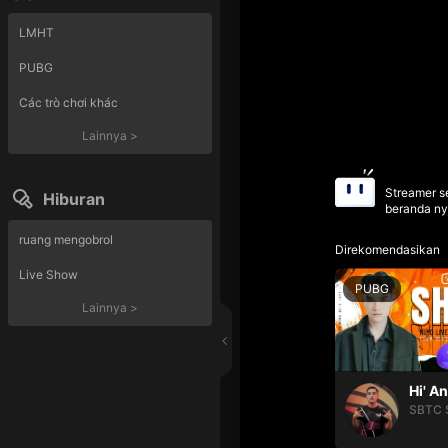
LMHT
PUBG
Các trò chơi khác
Lainnya
>
Streamer se
Hiburan
beranda ny
ruang mengobrol
Direkomendasikan
Live Show
PUBG
Lainnya
>
Hi' A
SBTC 