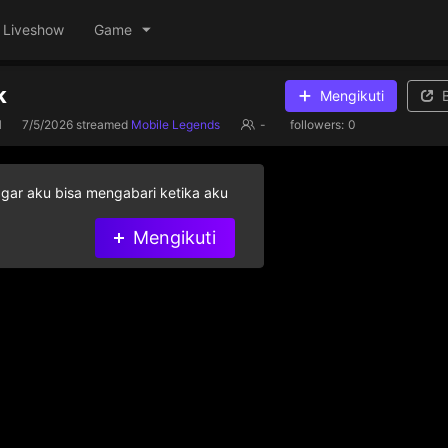
Liveshow
Game
k
Mengikuti
1
7/5/2026
streamed
Mobile Legends
-
followers:
0
agar aku bisa mengabari ketika aku
Mengikuti