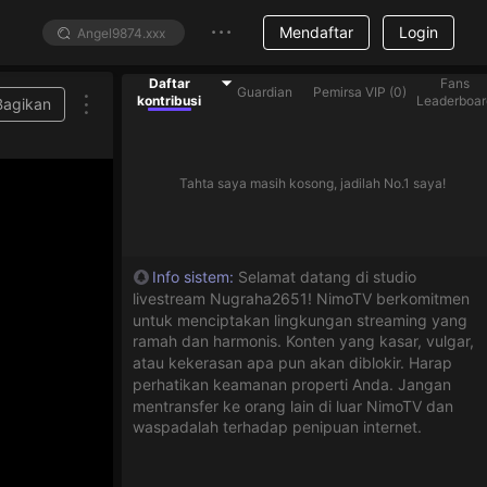
Mendaftar
Login
Daftar
Fans
Guardian
Pemirsa VIP
(
0
)
kontribusi
Leaderboar
Bagikan
Tahta saya masih kosong, jadilah No.1 saya!
Info sistem
:
Selamat datang di studio
livestream Nugraha2651! NimoTV berkomitmen
untuk menciptakan lingkungan streaming yang
ramah dan harmonis. Konten yang kasar, vulgar,
atau kekerasan apa pun akan diblokir. Harap
perhatikan keamanan properti Anda. Jangan
mentransfer ke orang lain di luar NimoTV dan
waspadalah terhadap penipuan internet.