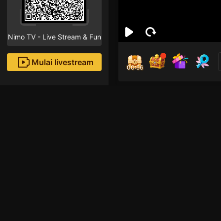
Nimo TV - Live Stream & Fun
Mulai livestream
00:55
Nug
Followe
Rekomendasi livestream
Mobile Legends