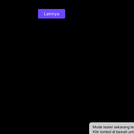
Lainnya
Mode teater sekarang te
Klik tombol di bawah un