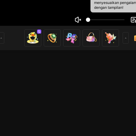
menyesuaikan pengala
dengan tampilan!
raha2651
1
0
rs
PUBG Mobile
PUBG