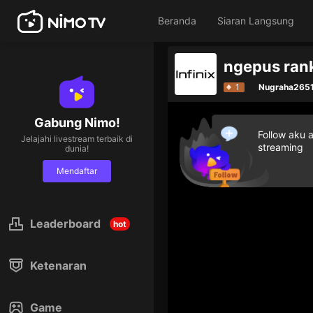
Beranda
Siaran Langsung
ngepus ran
1
Nugraha265
Gabung Nimo!
Follow aku 
Jelajahi livestream terbaik di
streaming
dunia!
Mendaftar
Leaderboard
hot
Ketenaran
Game