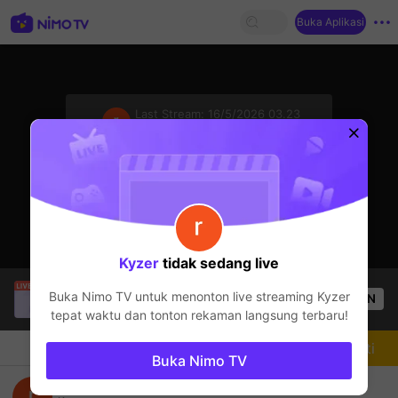
Buka Aplikasi
sentinelStart
Last Stream:
16/5/2026 03.23
Mobile Legends
Streamer sedang offline
Kyzer
tidak sedang live
Julie Ann Gallardo
sedang siaran langsung!
Buka Nimo TV untuk menonton live streaming
Kyzer
OPEN
Mobile Legends
52
Penonton
tepat waktu dan tonton rekaman langsung terbaru!
Chat
Streamer
Mengikuti
Buka Nimo TV
solo rg