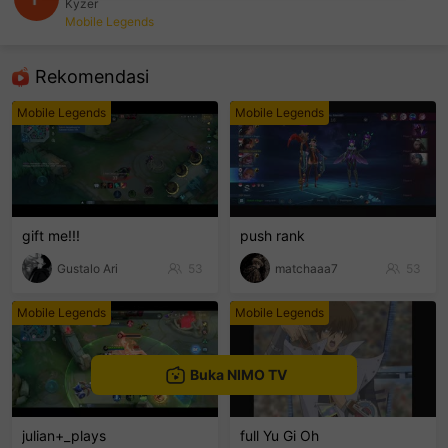
Kyzer
Mobile Legends
sentinelEnd
Rekomendasi
Mobile Legends
Mobile Legends
gift me!!!
push rank
Gustalo Ari
53
matchaaa7
53
Mobile Legends
Mobile Legends
Buka NIMO TV
julian+_plays
full Yu Gi Oh