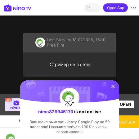
Open App
Last Stream:
18.07.2026, 15:10
Free Fire
Стример не в сети
sentinelStart
philipiptv
is live!
OPEN
Free Fire
49
Views
nimo829945173
is not on live
Чат
Стример
Подписаться
Ваш шанс выиграть карту Google Play на 50
долларов! Нажмите сейчас, 100% выигрыш
гарантирован!
live vui vẻ