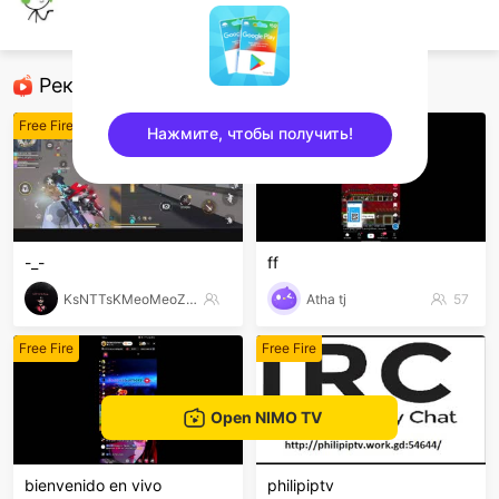
nimo829945173
Free Fire
Рекомендованные стримеры
Free Fire
Free Fire
Нажмите, чтобы получить!
sentinelEnd
-_-
ff
KsNTTsKMeoMeoZzz
Atha tj
57
Free Fire
Free Fire
Open NIMO TV
bienvenido en vivo
philipiptv