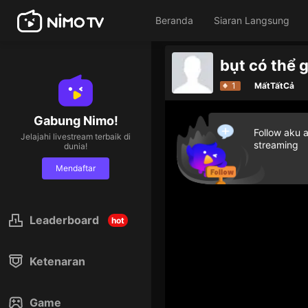
Beranda
Siaran Langsung
bụt có thể g
1
MấtTấtCả
Gabung Nimo!
Follow aku 
Jelajahi livestream terbaik di
streaming
dunia!
Mendaftar
Leaderboard
hot
Ketenaran
Game