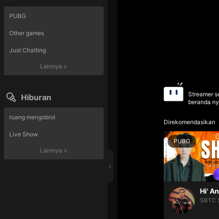
PUBG
Other games
Just Chatting
Lainnya
>
Streamer se
Hiburan
beranda ny
ruang mengobrol
Direkomendasikan
Live Show
PUBG
Lainnya
>
Hi' A
SBTC 