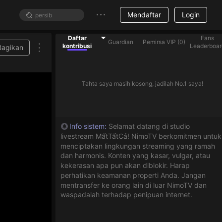
Mendaftar
Login
Daftar
Fans
Guardian
Pemirsa VIP
(
0
)
kontribusi
Leaderboar
Bagikan
Tahta saya masih kosong, jadilah No.1 saya!
Info sistem
:
Selamat datang di studio
livestream MấtTấtCả! NimoTV berkomitmen untuk
menciptakan lingkungan streaming yang ramah
dan harmonis. Konten yang kasar, vulgar, atau
kekerasan apa pun akan diblokir. Harap
perhatikan keamanan properti Anda. Jangan
mentransfer ke orang lain di luar NimoTV dan
waspadalah terhadap penipuan internet.