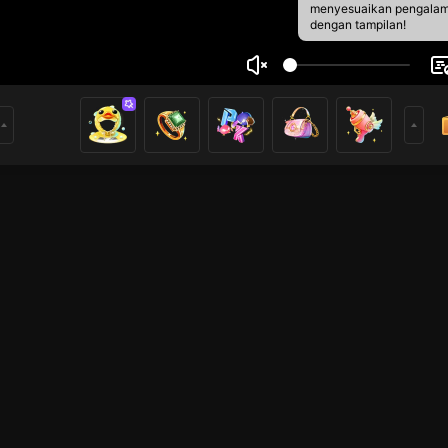
menyesuaikan pengala
dengan tampilan!
TấtCả
1
1
rs
PUBG
Live Show