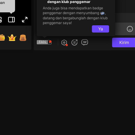
dengan klub penggemar
man
Anda juga bisa mendapatkan badge
penggemar dengan menyumbang
,
Obrolan Khusus Pengikut
datang dan bergabunglah dengan klub
penggemar saya!
Ya
FAN
Kirim