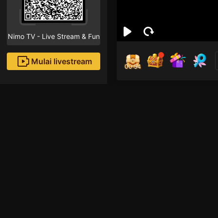
Nimo TV - Live Stream & Fun
Mulai livestream
00:53
Mất
Followe
Rekomendasi livestream
Mobile Games