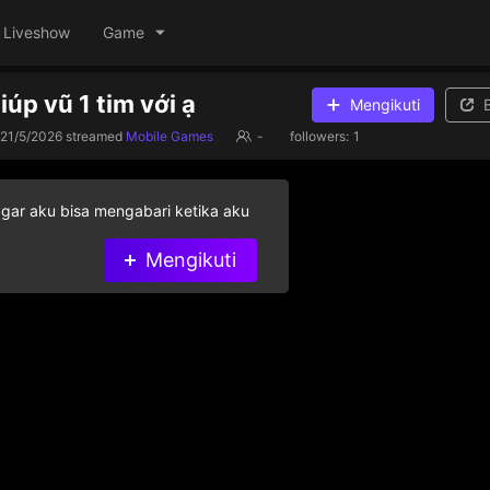
Liveshow
Game
iúp vũ 1 tim với ạ
Mengikuti
21/5/2026
streamed
Mobile Games
-
followers:
1
agar aku bisa mengabari ketika aku
Mengikuti