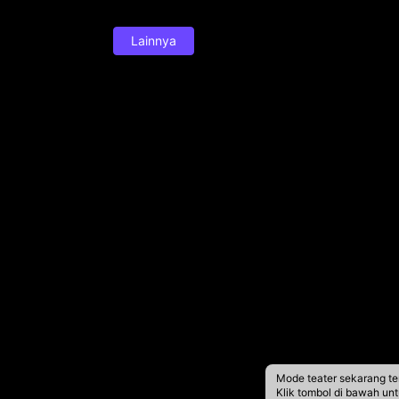
Lainnya
Mode teater sekarang te
Klik tombol di bawah un