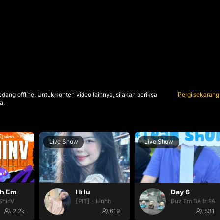
dang offline. Untuk konten video lainnya, silakan periksa
Pergi sekarang
a.
Live Show
Live Show
nh Em
Hí lu
Day 6
ShinV
[PIT] - Linhh
Buz Em Bé fr FAI
2.2k
619
531