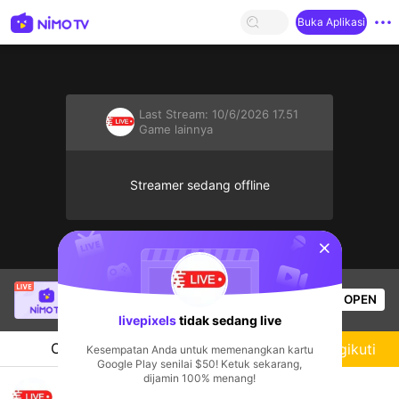
Buka Aplikasi
Last Stream:
10/6/2026 17.51
Game lainnya
Streamer sedang offline
sentinelStart
NMstrawberry
sedang siaran langsung!
OPEN
Game lainnya
102
Penonton
livepixels
tidak sedang live
Chat
Streamer
Mengikuti
Kesempatan Anda untuk memenangkan kartu
Google Play senilai $50! Ketuk sekarang,
dijamin 100% menang!
Lets Fight For Survival....