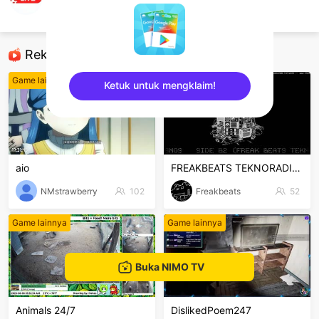
livepixels
Game lainnya
Rekomendasi
Game lainnya
Game lainnya
Ketuk untuk mengklaim!
sentinelEnd
aio
FREAKBEATS TEKNORADIO 24/7 ON
NMstrawberry
102
Freakbeats
52
Game lainnya
Game lainnya
Buka NIMO TV
Animals 24/7
DislikedPoem247