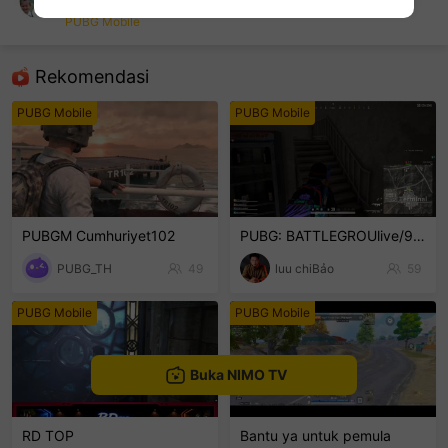
Cakeเก่า25
PUBG Mobile
sentinelEnd
Rekomendasi
PUBG Mobile
PUBG Mobile
PUBGM Cumhuriyet102
PUBG: BATTLEGROUlive/9/8//2026
PUBG_TH
49
luu chiBảo
59
PUBG Mobile
PUBG Mobile
Buka NIMO TV
RD TOP
Bantu ya untuk pemula