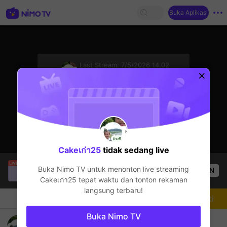
Buka Aplikasi
sentinelStart
Last Stream:
7/5/2026 14.02
PUBG Mobile
Streamer sedang offline
Cakeเก่า25
tidak sedang live
luu chiBảo
sedang siaran langsung!
Buka Nimo TV untuk menonton live streaming
OPEN
PUBG Mobile
59
Penonton
Cakeเก่า25
tepat waktu dan tonton rekaman
langsung terbaru!
Chat
Streamer
Mengikuti
Buka Nimo TV
เก่ง ภูวภัทร