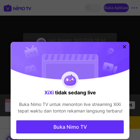
Buka Aplikasi
sentinelStart
Last Stream:
19/5/2026 19.54
Mobile Legends
Streamer sedang offline
XiXi
tidak sedang live
Christine Eunmin
sedang siaran langsung!
Buka Nimo TV untuk menonton live streaming
XiXi
OPEN
Mobile Legends
57
Penonton
tepat waktu dan tonton rekaman langsung terbaru!
Chat
Streamer
Mengikuti
Buka Nimo TV
Mabarr ahhhhh