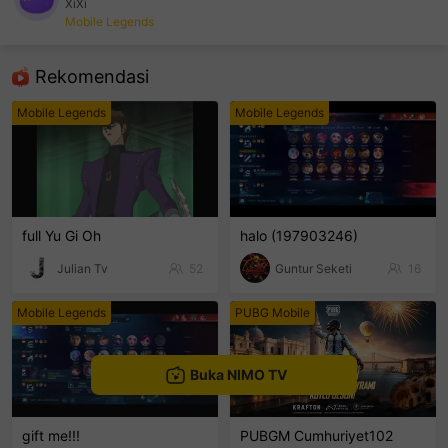
XiXi
Mobile Legends
sentinelEnd
Rekomendasi
Mobile Legends
Mobile Legends
full Yu Gi Oh
halo (197903246)
Julian Tv
52
Guntur Seketi
16
Mobile Legends
PUBG Mobile
Buka NIMO TV
gift me!!!
PUBGM Cumhuriyet102