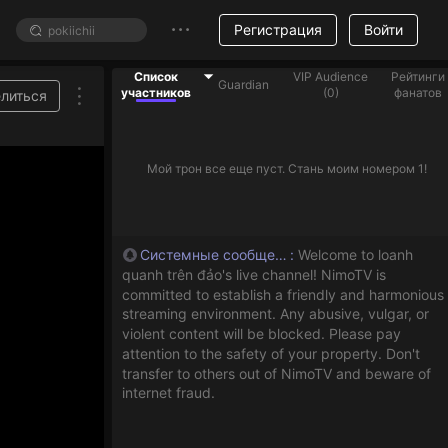
Регистрация
Войти
Список
VIP Audience
Рейтинги
Guardian
участников
(
0
)
фанатов
литься
Мой трон все еще пуст. Стань моим номером 1!
Системные сообщения
:
Welcome to loanh
quanh trên đảo's live channel! NimoTV is
committed to establish a friendly and harmonious
streaming environment. Any abusive, vulgar, or
violent content will be blocked. Please pay
attention to the safety of your property. Don't
transfer to others out of NimoTV and beware of
internet fraud.