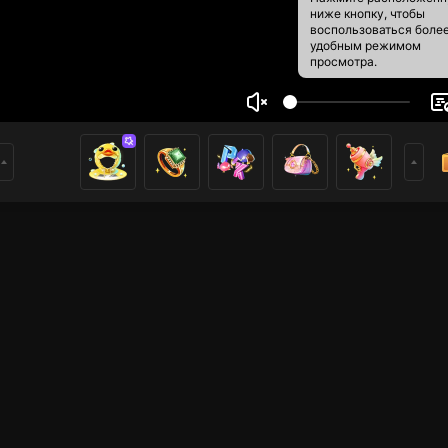
ниже кнопку, чтобы
воспользоваться боле
удобным режимом
просмотра.
h quanh trên đảo
10
8
ники
bạn thích live của tôi.nếu bạn thích,hãy theo dõi tôi.