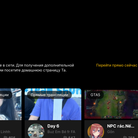
е в сети. Для получения дополнительной
Перейти прямо сейчас
и посетите домашнюю страницу Та.
яции
Прямые трансляции
GTA5
Day 6
NPC rác.Nếu k gặp đã k đauui😭
 Linhh
Buz Em Bé fr FAIRIES
Gôn
605
547
258