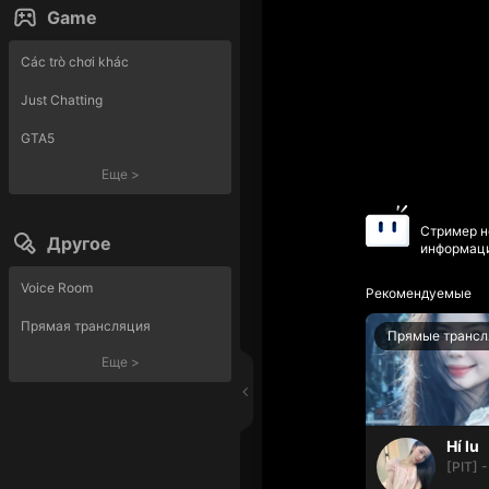
Game
Các trò chơi khác
Just Chatting
GTA5
Еще
>
Стример н
Другое
информаци
Voice Room
Рекомендуемые
Прямая трансляция
Прямые трансл
Еще
>
Hí lu
[PIT] -