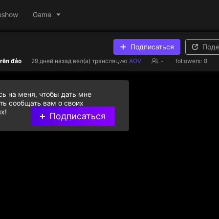
eshow
Game
Подписаться
Поде
trên đảo
29 дней назад
вел(а) трансляцию
AOV
-
followers:
8
ь на меня, чтобы дать мне
ь сообщать вам о своих
х!
Подписаться