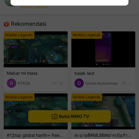
DivaTegar fbri
Mobile Legends
sentinelEnd
Rekomendasi
Mobile Legends
Mobile Legends
Mabar ml mass
bajak laut
PTROK
28
Dimas Muhammad
2
Mobile Legends
Mobile Legends
Buka NIMO TV
#12top global harith+ freestyle
สะบายดี#MLBB#ฝากเปันกำลังใจ