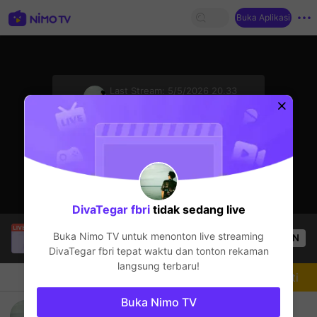
Buka Aplikasi
sentinelStart
Last Stream:
5/5/2026 20.33
Mobile Legends
Streamer sedang offline
DivaTegar fbri
tidak sedang live
Christine Eunmin
sedang siaran langsung!
Buka Nimo TV untuk menonton live streaming
OPEN
Mobile Legends
55
Penonton
DivaTegar fbri
tepat waktu dan tonton rekaman
langsung terbaru!
Chat
Streamer
Mengikuti
Buka Nimo TV
rank!!