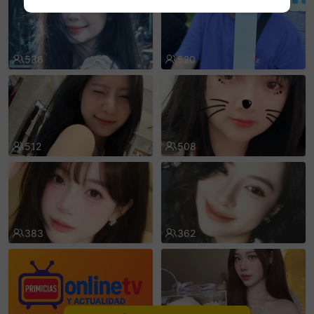
sentinelEnd
536
520
512
508
383
362