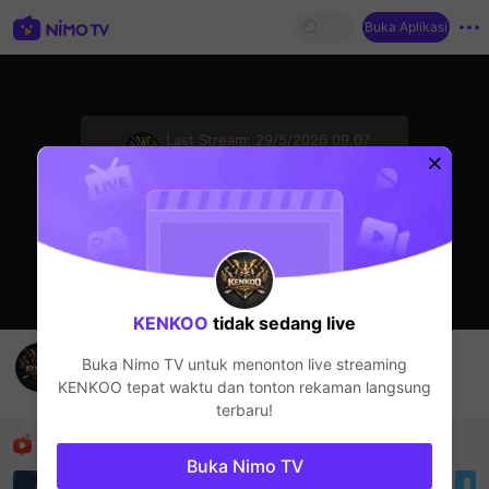
Buka Aplikasi
sentinelStart
Last Stream:
29/5/2026 09.07
Live Show
Streamer sedang offline
KENKOO
tidak sedang live
bebas join
Buka Nimo TV untuk menonton live streaming
KENKOO
KENKOO
tepat waktu dan tonton rekaman langsung
Live Show
terbaru!
Rekomendasi
Buka Nimo TV