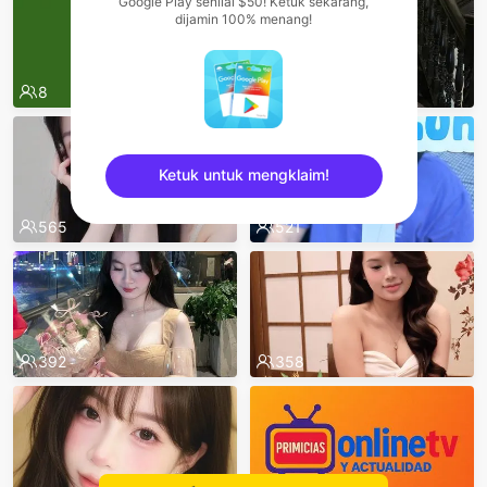
Google Play senilai $50! Ketuk sekarang,
dijamin 100% menang!
7
8
566
Ketuk untuk mengklaim!
565
521
sentinelEnd
392
358