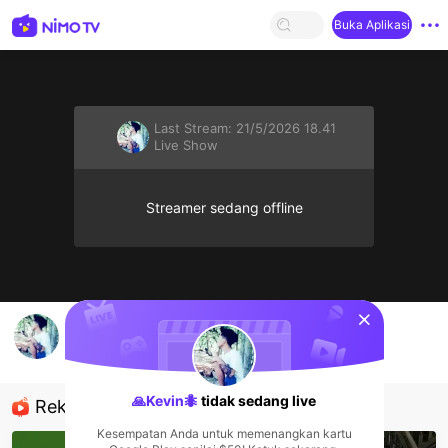
Buka Aplikasi
Last Stream:
21/5/2026 18.41
Live Show
Streamer sedang offline
sentinelStart
dj
🙏Kevin🐜
Live Show
🙏Kevin🐜
tidak sedang live
Rekomendasi
Kesempatan Anda untuk memenangkan kartu