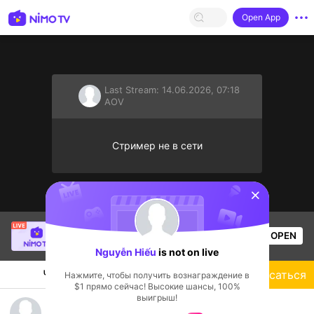
Open App
Last Stream:
14.06.2026, 07:18
AOV
Стример не в сети
sentinelStart
Buz Em Bé fr FAIRIES
is live!
OPEN
Прямые трансляции
553
Views
Nguyễn Hiếu
is not on live
Чат
Стример
Подписаться
Нажмите, чтобы получить вознаграждение в
$1 прямо сейчас! Высокие шансы, 100%
выигрыш!
Nguyễn Hiếu's Live Channel