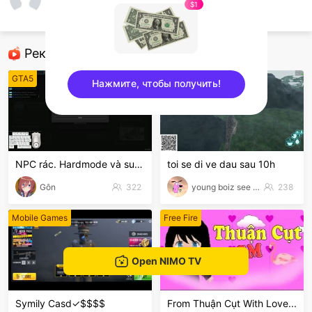
Nguyễn Hiếu
$1
AOV
Рекомендованные стримеры
GTA5
TFT LOL
Нажмите, чтобы получить!
sentinelEnd
NPC rác. Hardmode và suyyyyy😭
toi se di ve dau sau 10h
Gôn
322
young boiz see tinh
238
Mobile Games
Free Fire
Open NIMO TV
Symily Casd✓$$$$
From Thuận Cụt With Love...