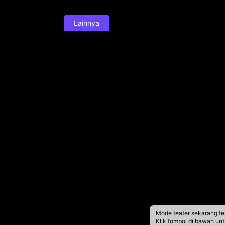
Lainnya
Mode teater sekarang te
Klik tombol di bawah un