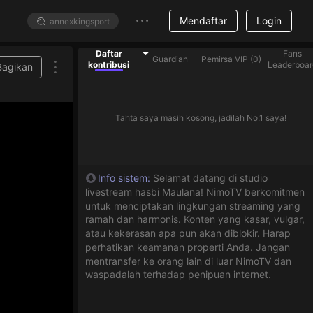
Mendaftar
Login
Daftar
Fans
Guardian
Pemirsa VIP
(
0
)
kontribusi
Leaderboar
Bagikan
antu streamer yang ada di dalam daftar
Tahta saya masih kosong, jadilah No.1 saya!
Info sistem
:
Selamat datang di studio
livestream hasbi Maulana! NimoTV berkomitmen
untuk menciptakan lingkungan streaming yang
ramah dan harmonis. Konten yang kasar, vulgar,
atau kekerasan apa pun akan diblokir. Harap
perhatikan keamanan properti Anda. Jangan
mentransfer ke orang lain di luar NimoTV dan
waspadalah terhadap penipuan internet.