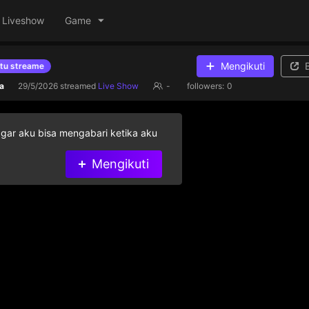
Liveshow
Game
Mengikuti
 streamer yang ada di dalam daftar
Berikan gift berlian untuk memb
a
29/5/2026
streamed
Live Show
-
followers:
0
agar aku bisa mengabari ketika aku
Mengikuti