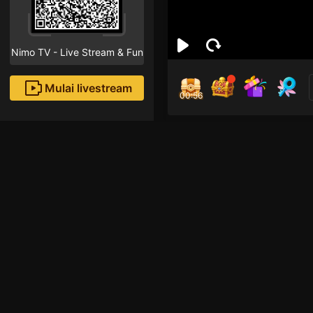
Nimo TV - Live Stream & Fun
Mulai livestream
00:55
has
Followe
Rekomendasi livestream
Live Show