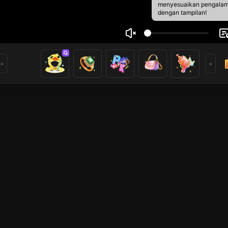
menyesuaikan pengala
dengan tampilan!
bi Maulana
1
0
rs
Live Show
Live Show