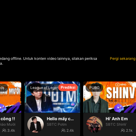
dang offline. Untuk konten video lainnya, silakan periksa
Pergi sekarang
a.
Prediksi
nds
League of Legends
PUBG
công !!
Hello mấy cục Zàng nhaaa
Hi' Anh Em
iáo Mười
SBTC Potm
SBTC ShinV
3.4k
2.4k
2.1k