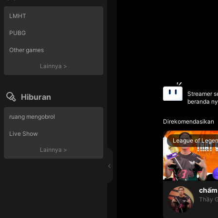
LMHT
PUBG
Other games
Lainnya
>
Streamer se
Hiburan
beranda ny
ruang mengobrol
Direkomendasikan
Live Show
League of Lege
Lainnya
>
chấm 
Thầy G