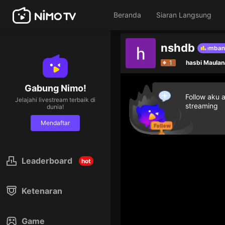
Beranda
Siaran Langsung
nshdb
Berikan gift berlian untuk membantu
1
hasbi Maulan
Gabung Nimo!
Follow aku 
Jelajahi livestream terbaik di
streaming
dunia!
Mendaftar
Leaderboard
hot
Ketenaran
Game