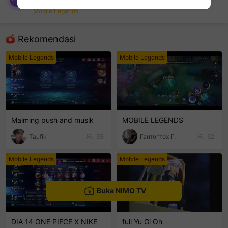
Bossing Medoza
Mobile Legends
sentinelEnd
Rekomendasi
Mobile Legends
Mobile Legends
Malming push and musik
MOBILE LEGENDS
Taufik
55
Гантогтох Г.
52
Mobile Legends
Mobile Legends
Buka NIMO TV
DIA 14 ONE PIECE X NIKE
full Yu Gi Oh