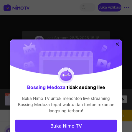
Buka Aplikasi
sentinelStart
Last Stream:
28/5/2026 15.18
Mobile Legends
Streamer sedang offline
Bossing Medoza
tidak sedang live
Гантогтох Г.
sedang siaran langsung!
Buka Nimo TV untuk menonton live streaming
OPEN
Mobile Legends
52
Penonton
Bossing Medoza
tepat waktu dan tonton rekaman
langsung terbaru!
Chat
Streamer
Mengikuti
Buka Nimo TV
laro tayo