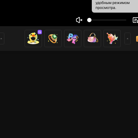
удобным режимом
просмотра.
Tri Lili
5
2
ники
имеры
Mobile Legends
Другие игры