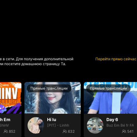
е в сети. Для получения дополнительной
Перейти прямо сейчас
и посетите домашнюю страницу Та.
Прямые трансляции
Прямые трансляции
nh Em
Hí lu
Day 6
ShinV
[PIT] - Linhh
Buz Em Bé fr FAI
852
632
541