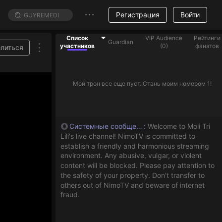
Регистрация
Войти
Список
VIP Audience
Рейтинги
Guardian
участников
(
0
)
фанатов
литься
Мой трон все еще пуст. Стань моим номером 1!
Системные сообщения
:
Welcome to Moli Tri
Lili's live channel! NimoTV is committed to
establish a friendly and harmonious streaming
environment. Any abusive, vulgar, or violent
content will be blocked. Please pay attention to
the safety of your property. Don't transfer to
others out of NimoTV and beware of internet
fraud.