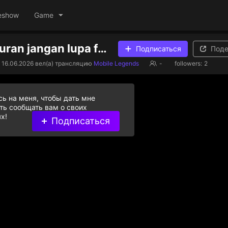
eshow
Game
sekedar hiburan jangan lupa follow kawan
Подписаться
Поде
16.06.2026
вел(а) трансляцию
Mobile Legends
-
followers:
2
ь на меня, чтобы дать мне
ь сообщать вам о своих
х!
Подписаться