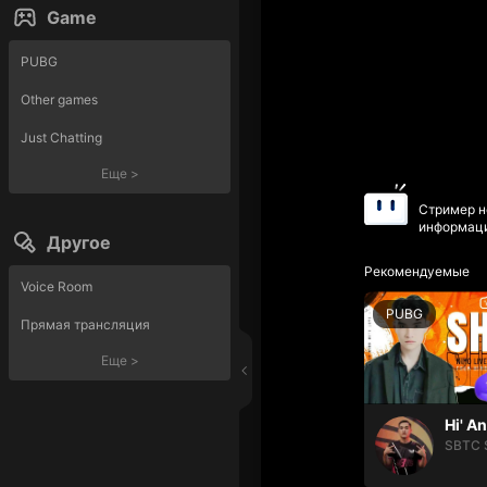
Game
PUBG
Other games
Just Chatting
Еще
>
Стример н
информаци
Другое
Рекомендуемые
Voice Room
PUBG
Прямая трансляция
Еще
>
Hi' A
SBTC 