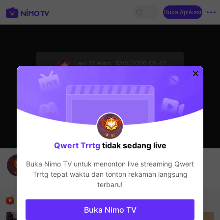
Buka Aplikasi
sentinelStart
Last Stream:
30/5/2026 09.42
Live Show
Streamer sedang offline
Qwert Trrtg
tidak sedang live
ปากกา
Buka Nimo TV untuk menonton live streaming
Qwert
Qwert Trrtg
Trrtg
tepat waktu dan tonton rekaman langsung
Live Show
terbaru!
Rekomendasi
Buka Nimo TV