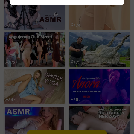
sentinelEnd
78
74
73
72
67
67