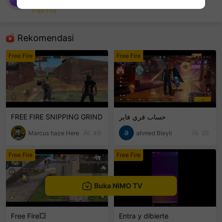
kkkxy z
Free Fire
sentinelEnd
Rekomendasi
Free Fire
Free Fire
FREE FIRE SNIPPING GRIND
حساب فري فاير
Marcus haze Here
49
ahmed Bleyli
29
Free Fire
Free Fire
Buka NIMO TV
Free Fire💥
Entra y dibierte