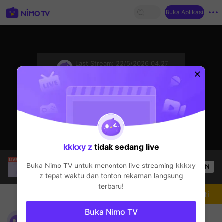
Buka Aplikasi
sentinelStart
Last Stream:
22/5/2026 04.27
Free Fire
Streamer sedang offline
kkkxy z
tidak sedang live
Kledi.1
sedang siaran langsung!
Buka Nimo TV untuk menonton live streaming
kkkxy
OPEN
Free Fire
13
Penonton
z
tepat waktu dan tonton rekaman langsung
terbaru!
Chat
Streamer
Mengikuti
Buka Nimo TV
kkkxy z's Live Channel