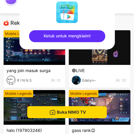
SatuKotorKaca
Mobile Legends
Rekomendasi
Mobile Legends
Mobile Legends
Ketuk untuk mengklaim!
sentinelEnd
yang join masuk surga
🔴LIVE
R I N N S
51
Edelyn~
52
Mobile Legends
Mobile Legends
Buka NIMO TV
halo (197903246)
gass rank😉