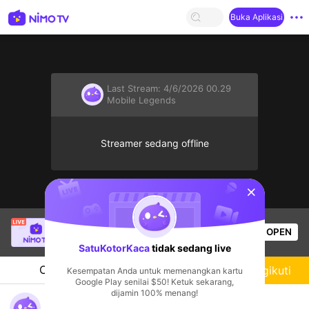
Buka Aplikasi
Last Stream:
4/6/2026 00.29
Mobile Legends
Streamer sedang offline
sentinelStart
Từ hải
sedang siaran langsung!
OPEN
Mobile Legends
43
Penonton
SatuKotorKaca
tidak sedang live
Chat
Streamer
Mengikuti
Kesempatan Anda untuk memenangkan kartu
Google Play senilai $50! Ketuk sekarang,
dijamin 100% menang!
SatuKotorKaca's Live Channel