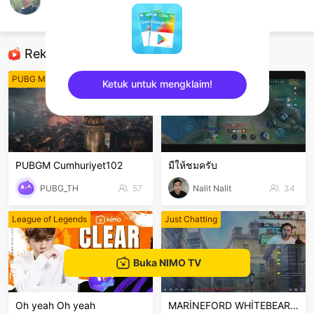
Mai
ROV
Rekomendasi
PUBG Mobile
Mobile Legends
Ketuk untuk mengklaim!
sentinelEnd
PUBGM Cumhuriyet102
มืให้ชมครับ
PUBG_TH
57
Nalit Nalit
34
League of Legends
Just Chatting
Buka NIMO TV
Oh yeah Oh yeah
MARİNEFORD WHİTEBEARD GELİYO