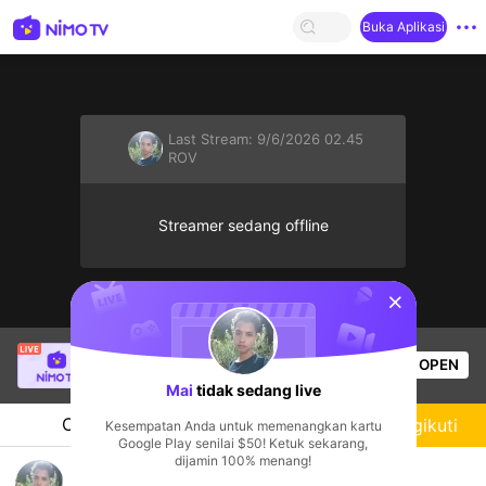
Buka Aplikasi
Last Stream:
9/6/2026 02.45
ROV
Streamer sedang offline
sentinelStart
SBTC Clear
sedang siaran langsung!
OPEN
League of Legends
5.2k
Penonton
Mai
tidak sedang live
Chat
Streamer
Mengikuti
Kesempatan Anda untuk memenangkan kartu
Google Play senilai $50! Ketuk sekarang,
dijamin 100% menang!
Nara