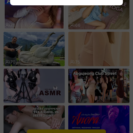
sentinelEnd
78
66
70
75
69
72