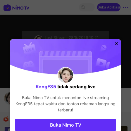
Buka Aplikasi
sentinelStart
Last Stream:
28/5/2026 10.21
Live Show
Streamer sedang offline
KengF35
tidak sedang live
F-350
Buka Nimo TV untuk menonton live streaming
KengF35
KengF35
tepat waktu dan tonton rekaman langsung
Live Show
terbaru!
Rekomendasi
Buka Nimo TV