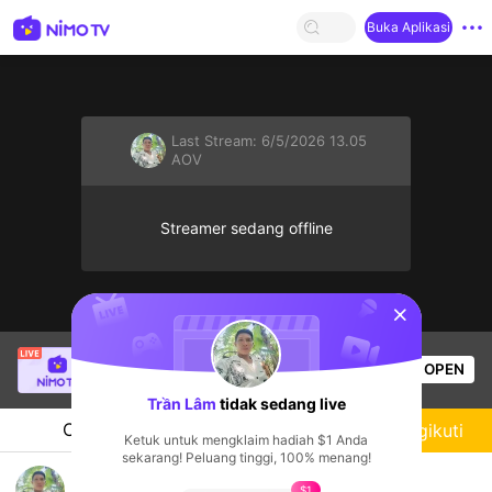
Buka Aplikasi
Last Stream:
6/5/2026 13.05
AOV
Streamer sedang offline
sentinelStart
SBTC ShinV
sedang siaran langsung!
OPEN
PUBG
2.8k
Penonton
Trần Lâm
tidak sedang live
Chat
Streamer
Mengikuti
Ketuk untuk mengklaim hadiah $1 Anda
sekarang! Peluang tinggi, 100% menang!
mọi người xem vui thôi nha.😘
$1