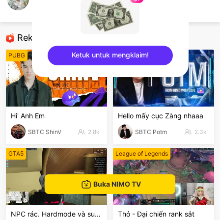
Trần Lâm
AOV
Rekomendasi
Ketuk untuk mengklaim!
PUBG
League of Legends
sentinelEnd
Hi' Anh Em
Hello mấy cục Zàng nhaaa
SBTC ShinV
2.8k
SBTC Potm
2.3k
GTA5
League of Legends
Buka NIMO TV
NPC rác. Hardmode và suyyyyy😭
Thỏ - Đại chiến rank sắt