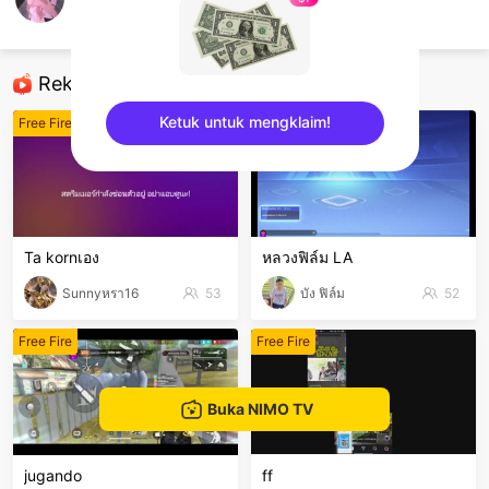
การ์ตูน
Free Fire
Rekomendasi
Ketuk untuk mengklaim!
Free Fire
Free Fire
sentinelEnd
Ta kornเอง
หลวงฟิล์ม LA
Sunnyหรา16
53
บัง ฟิล์ม
52
Free Fire
Free Fire
Buka NIMO TV
jugando
ff