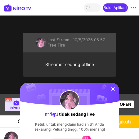
Buka Aplikasi
Last Stream:
10/5/2026 05.57
Free Fire
Streamer sedang offline
sentinelStart
Katt
sedang siaran langsung!
OPEN
PUBG
1.2k
Penonton
การ์ตูน
tidak sedang live
Chat
Streamer
Mengikuti
Ketuk untuk mengklaim hadiah $1 Anda
sekarang! Peluang tinggi, 100% menang!
ชิวๆๆ
$1