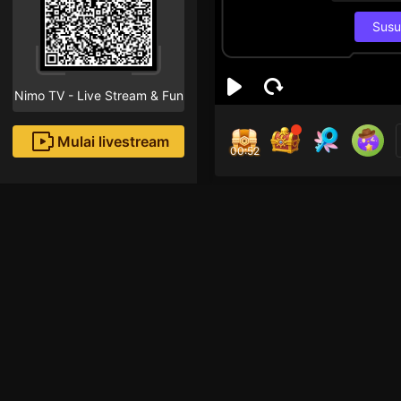
Susu
Nimo TV - Live Stream & Fun
Mulai livestream
00:52
Rain
Followe