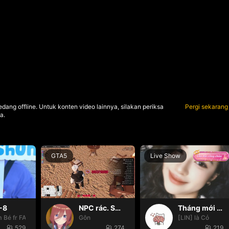
dang offline. Untuk konten video lainnya, silakan periksa
Pergi sekarang
a.
GTA5
Live Show
-8
NPC rác. Suy cùng G đi mòooo😭
Tháng mới may mắn nhooo
 Bé fr FAIRIES
Gôn
[LIN] là Cỏ
529
274
219