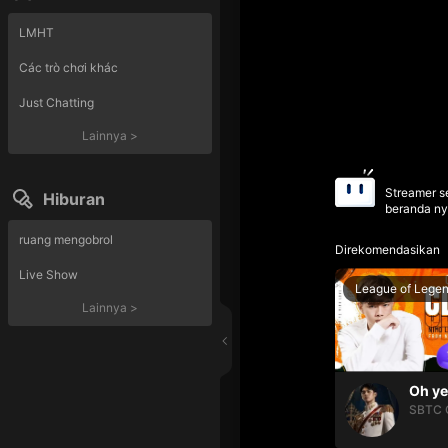
LMHT
Các trò chơi khác
Just Chatting
Lainnya
>
Streamer se
Hiburan
beranda ny
ruang mengobrol
Direkomendasikan
Live Show
League of Lege
Lainnya
>
SBTC 