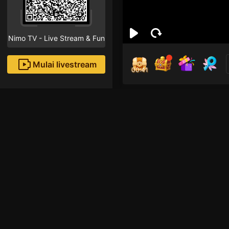
Nimo TV - Live Stream & Fun
Mulai livestream
00:40
Min
Followe
Rekomendasi livestream
Free Fire