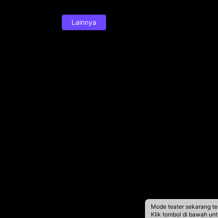
Lainnya
Mode teater sekarang te
Klik tombol di bawah un