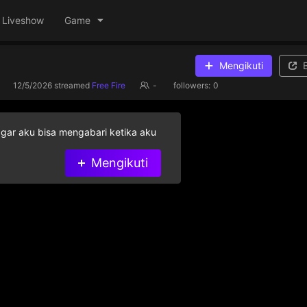
Liveshow
Game
Mengikuti
12/5/2026
streamed
Free Fire
-
followers:
0
agar aku bisa mengabari ketika aku
Mengikuti