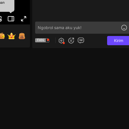
man
FAN
Kirim