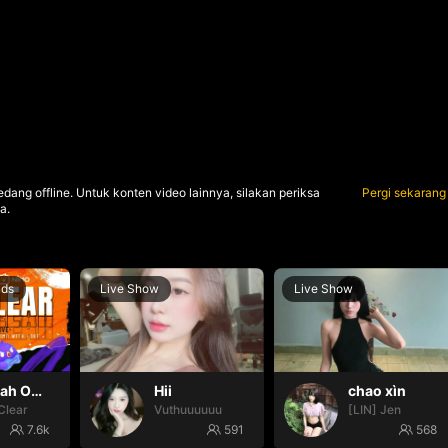
dang offline. Untuk konten video lainnya, silakan periksa
Pergi sekarang
a.
nds
Live Show
Live Show
Oh yeah Oh yeah
Hii
chao xìn
Clear
Vuthuuuuuu
[LIN] Jen
7.6k
591
568