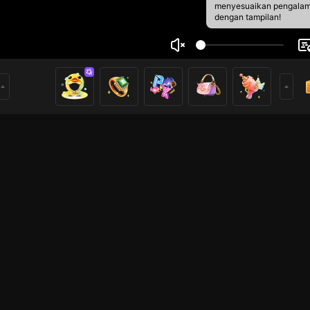
menyesuaikan pengala
dengan tampilan!
h Duongg
1
0
rs
Live Show
Live Show