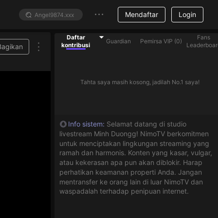
Mendaftar
Login
Daftar
Fans
Guardian
Pemirsa VIP
(
0
)
kontribusi
Leaderboar
Bagikan
Tahta saya masih kosong, jadilah No.1 saya!
Info sistem
:
Selamat datang di studio
livestream Minh Duongg! NimoTV berkomitmen
untuk menciptakan lingkungan streaming yang
ramah dan harmonis. Konten yang kasar, vulgar,
atau kekerasan apa pun akan diblokir. Harap
perhatikan keamanan properti Anda. Jangan
mentransfer ke orang lain di luar NimoTV dan
waspadalah terhadap penipuan internet.