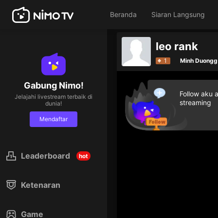
Beranda
Siaran Langsung
leo rank
1
Minh Duongg
Gabung Nimo!
Follow aku 
Jelajahi livestream terbaik di
streaming
dunia!
Mendaftar
Leaderboard
hot
Ketenaran
Game