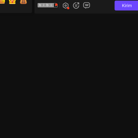
ｂｉｂｉ
Kirim
i và 