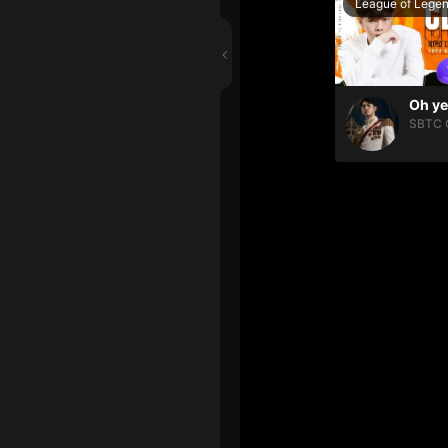
League of Lege
SBTC 