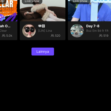
nds
Live Show
Live Show
Oh yeah Oh yeah
🫶🏻
Day 7-8
Clear
[LIN] Lina
Buz Em Bé fr FAI
5.0k
520
519
Lainnya