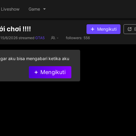
Liveshow
Game
ới chơi !!!!
Mengikuti
15/6/2026
streamed
GTA5
-
followers:
556
agar aku bisa mengabari ketika aku
Mengikuti