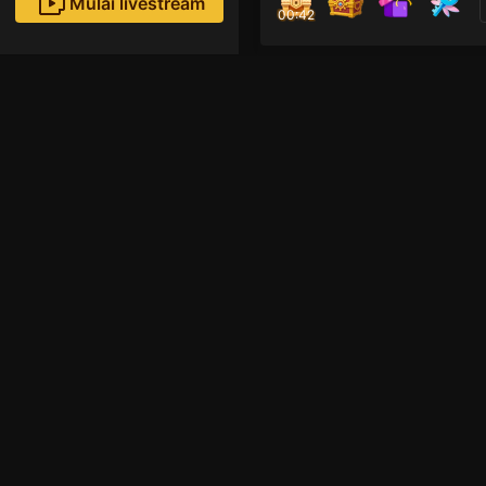
Mulai livestream
00:41
Bibi
Followe
Xin chào! Streamer mớ
hãy nhấn vào nút the
Rekomendasi livestream
GTA5