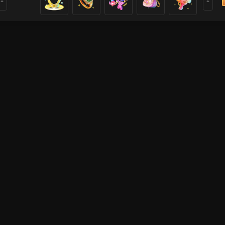
i Cutie
18
556
rs
i ở đây. Hy vọng các bạn thích video phát trực tiếp của tô
o dõi!
Live Show
Live Show