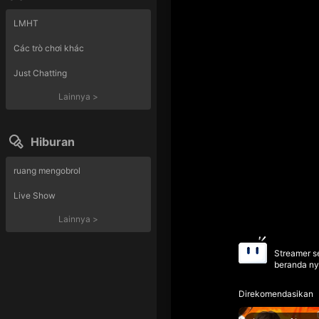
LMHT
Các trò chơi khác
Just Chatting
Lainnya
>
Hiburan
ruang mengobrol
Live Show
Lainnya
>
Streamer se
beranda ny
Direkomendasikan