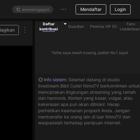
Mendaftar
Login
Daftar
Fans
Guardian
Pemirsa VIP
(
0
)
kontribusi
Leaderboar
Bagikan
Tahta saya masih kosong, jadilah No.1 saya!
Info sistem
:
Selamat datang di studio
livestream Bibii Cutie! NimoTV berkomitmen untuk
menciptakan lingkungan streaming yang ramah
dan harmonis. Konten yang kasar, vulgar, atau
kekerasan apa pun akan diblokir. Harap
perhatikan keamanan properti Anda. Jangan
mentransfer ke orang lain di luar NimoTV dan
waspadalah terhadap penipuan internet.