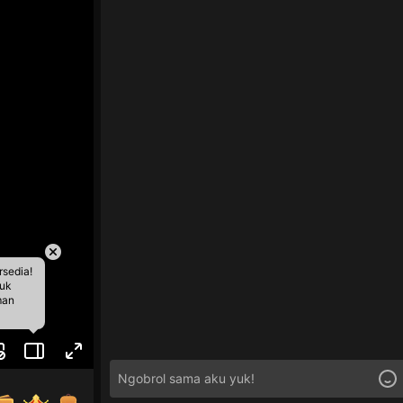
rsedia!
tuk
man