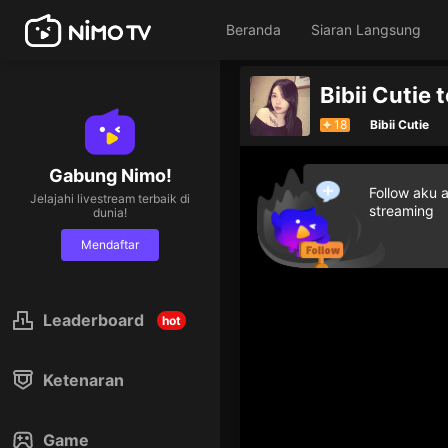
Beranda
Siaran Langsung
Bibii Cutie t
18
Bibii Cutie
Gabung Nimo!
Follow aku 
Jelajahi livestream terbaik di
streaming
dunia!
Mendaftar
Leaderboard
hot
Ketenaran
Game