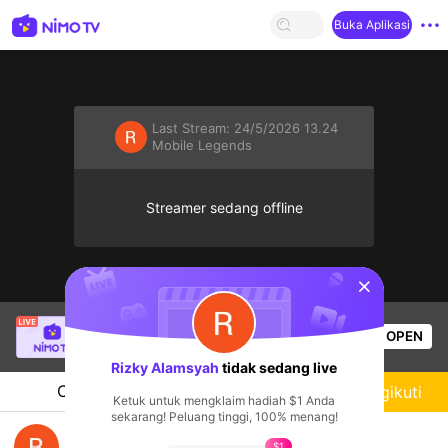
Buka Aplikasi
Last Stream:
24/5/2026 13.24
Mobile Legends
Streamer sedang offline
sentinelStart
CARRERA
sedang siaran langsung!
OPEN
Mobile Legends
32
Penonton
Rizky Alamsyah
tidak sedang live
Chat
Streamer
Mengikuti
Ketuk untuk mengklaim hadiah $1 Anda
sekarang! Peluang tinggi, 100% menang!
Mabar 725365765,,anti boncos
$1