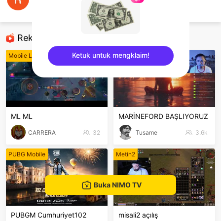
Rizky Alamsyah
Mobile Legends
Rekomendasi
Ketuk untuk mengklaim!
Mobile Legends
Just Chatting
sentinelEnd
ML ML
MARİNEFORD BAŞLIYORUZ
CARRERA
32
Tusame
3.6k
PUBG Mobile
Metin2
Buka NIMO TV
PUBGM Cumhuriyet102
misali2 açılış