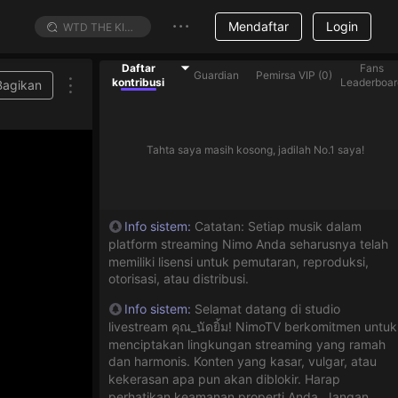
Mendaftar
Login
Daftar
Fans
Guardian
Pemirsa VIP
(
0
)
kontribusi
Leaderboar
Bagikan
Tahta saya masih kosong, jadilah No.1 saya!
Info sistem
:
Catatan: Setiap musik dalam
platform streaming Nimo Anda seharusnya telah
memiliki lisensi untuk pemutaran, reproduksi,
otorisasi, atau distribusi.
Info sistem
:
Selamat datang di studio
livestream คุณ_นัดยิ้ม! NimoTV berkomitmen untuk
menciptakan lingkungan streaming yang ramah
dan harmonis. Konten yang kasar, vulgar, atau
kekerasan apa pun akan diblokir. Harap
perhatikan keamanan properti Anda. Jangan