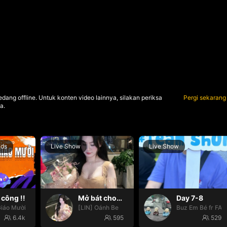
dang offline. Untuk konten video lainnya, silakan periksa
Pergi sekarang
a.
nds
Live Show
Live Show
công !!
Mở bát cho iêm đi😚
Day 7-8
iáo Mười
[LIN] Oánh Be
Buz Em Bé fr FAI
6.4k
595
529