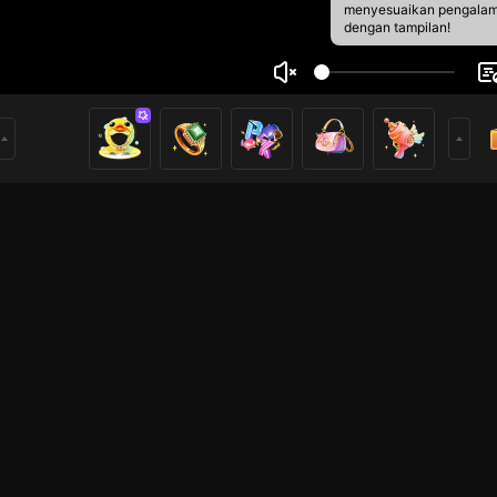
menyesuaikan pengala
dengan tampilan!
นัดยิ้ม
4
0
rs
Live Show
Live Show