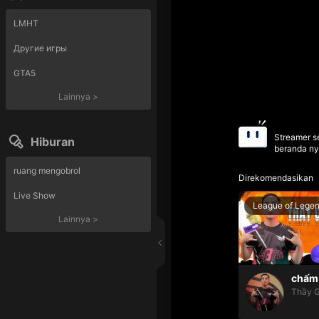
LMHT
Другие игры
GTA5
Lainnya
>
Streamer se
Hiburan
beranda ny
ruang mengobrol
Direkomendasikan
Live Show
League of Lege
Lainnya
>
chấm 
Thầy G