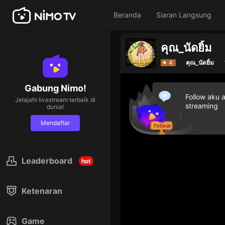
Beranda
Siaran Langsung
คุณ_นัดยิ้ม
4
คุณ_นัดยิ้ม
Gabung Nimo!
Follow aku 
Jelajahi livestream terbaik di
streaming
dunia!
Mendaftar
Leaderboard
hot
Ketenaran
Game