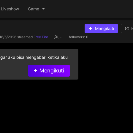
Liveshow
Game
Mengikuti
16/5/2026
streamed
Free Fire
-
followers:
0
agar aku bisa mengabari ketika aku
Mengikuti