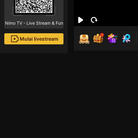
Nimo TV - Live Stream & Fun
Mulai livestream
00:55
คุณ_
Followe
Rekomendasi livestream
League of Legends