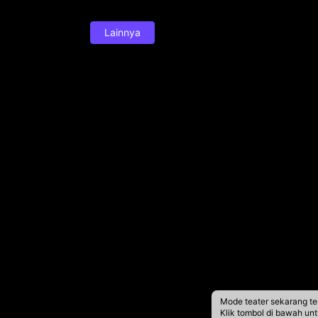
Lainnya
Mode teater sekarang te
Klik tombol di bawah un