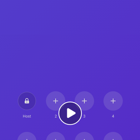
Host
2
3
4