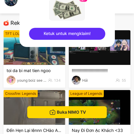
Nghèo ham chơi
Delta Force
Rekomendasi
Ketuk untuk mengklaim!
TFT LOL
League of Legends
sentinelEnd
toi da bi mat tien ngoo
!!!!!!!!!!!!!!!!!!!!!!!!!!!!!!
young boiz see tinh
134
Hải
55
Crossfire: Legends
League of Legends
Buka NIMO TV
Đến Hẹn Lại lênnn CHào ACE
Nay Đi Đơn Ạc Khách <33