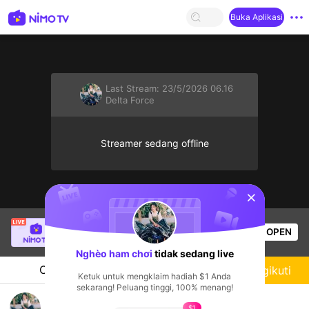
Buka Aplikasi
Last Stream:
23/5/2026 06.16
Delta Force
Streamer sedang offline
sentinelStart
[PIT] Thy iu
sedang siaran langsung!
OPEN
Live Show
1.1k
Penonton
Nghèo ham chơi
tidak sedang live
Chat
Streamer
Mengikuti
Ketuk untuk mengklaim hadiah $1 Anda
sekarang! Peluang tinggi, 100% menang!
chilllll
$1