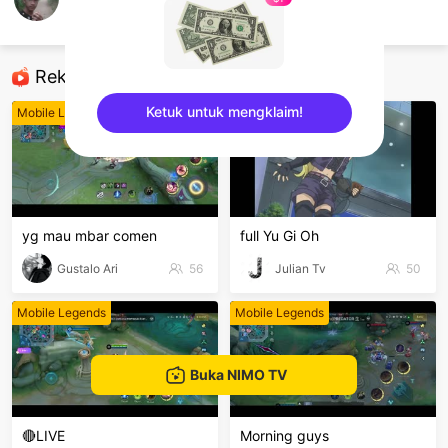
kaisze
Mobile Legends
Rekomendasi
Ketuk untuk mengklaim!
Mobile Legends
Mobile Legends
sentinelEnd
yg mau mbar comen
full Yu Gi Oh
Gustalo Ari
56
Julian Tv
50
Mobile Legends
Mobile Legends
Buka NIMO TV
🔴LIVE
Morning guys