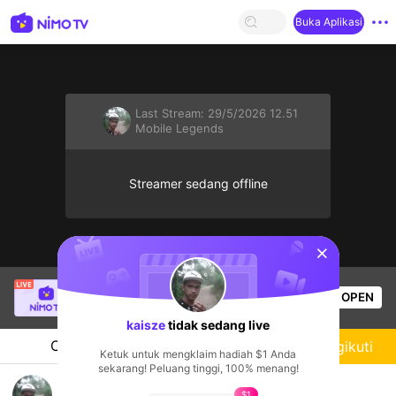
Buka Aplikasi
Last Stream:
29/5/2026 12.51
Mobile Legends
Streamer sedang offline
sentinelStart
SBTC Clear
sedang siaran langsung!
OPEN
League of Legends
2.4k
Penonton
kaisze
tidak sedang live
Chat
Streamer
Mengikuti
Ketuk untuk mengklaim hadiah $1 Anda
sekarang! Peluang tinggi, 100% menang!
rg
$1