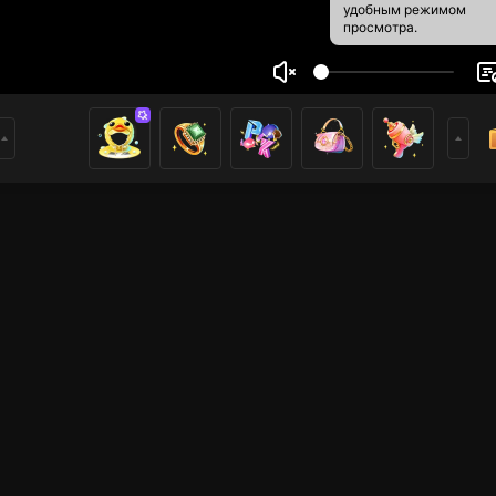
удобным режимом
просмотра.
1
0
ники
имеры
Другие игры
Metin2