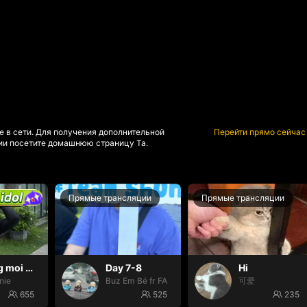
е в сети. Для получения дополнительной
Перейти прямо сейчас
и посетите домашнюю страницу Та.
яции
Прямые трансляции
Прямые трансляции
Thang moi dom dom
Day 7-8
Hi
nie
Buz Em Bé fr FAIRIES
可爱
655
525
235