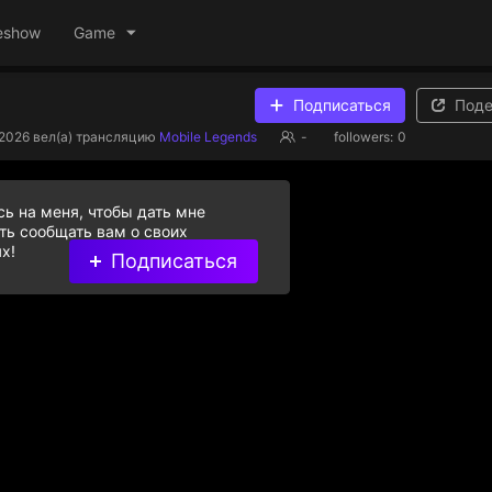
eshow
Game
Подписаться
Поде
.2026
вел(а) трансляцию
Mobile Legends
-
followers:
0
ь на меня, чтобы дать мне
ь сообщать вам о своих
х!
Подписаться