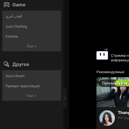
Game
ألعاب أخرى
Just Chatting
Fortnite
Еще
>
Стример н
информаци
Другое
Рекомендуемые
Voice Room
Прямые трансл
Прямая трансляция
Еще
>
PIT Da