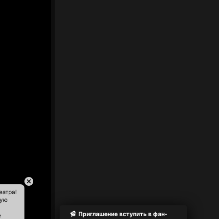
еатра!
ную
Приглашение вступить в фан-
е