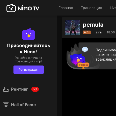
Главная
Трансляция
Liv
pemula
1
zira
18.06
Присоединяйтесь
Подпишитес
к Nimo!
возможност
Узнайте о лучших
трансляция
трансляциях игр!
Регистрация
Рейтинг
hot
Hall of Fame