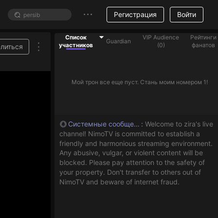
Регистрация
Войти
Список
VIP Audience
Рейтинги
Guardian
участников
(
0
)
фанатов
литься
Мой трон все еще пуст. Стань моим номером 1!
Системные сообщения
:
Welcome to zira's live
channel! NimoTV is committed to establish a
friendly and harmonious streaming environment.
Any abusive, vulgar, or violent content will be
blocked. Please pay attention to the safety of
your property. Don't transfer to others out of
NimoTV and beware of internet fraud.