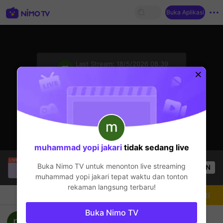
Buka Aplikasi
sentinelStart
Last Stream:
18/5/2026 08.39
Mobile Legends
Streamer sedang offline
muhammad yopi jakari
tidak sedang live
Гантогтох Г.
sedang siaran langsung!
Buka Nimo TV untuk menonton live streaming
OPEN
Mobile Legends
53
Penonton
muhammad yopi jakari
tepat waktu dan tonton
rekaman langsung terbaru!
Chat
Streamer
Mengikuti
Buka Nimo TV
Mabar kuy