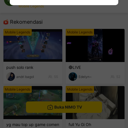
muhammad yopi jakari
Mobile Legends
sentinelEnd
Rekomendasi
Mobile Legends
Mobile Legends
push solo rank
🔴LIVE
andri bagol
55
Edelyn~
52
Mobile Legends
Mobile Legends
Buka NIMO TV
yg mau top up game comen
full Yu Gi Oh