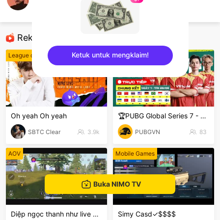
PhạmTrugHiếu
Play Together
Rekomendasi
Ketuk untuk mengklaim!
League of Legends
PUBG
sentinelEnd
Oh yeah Oh yeah
🏆PUBG Global Series 7 - PGS 7
SBTC Clear
3.9k
PUBGVN
83
AOV
Mobile Games
Buka NIMO TV
Diệp ngọc thanh như live 💓💓💓🍭
Simy Casd✓$$$$