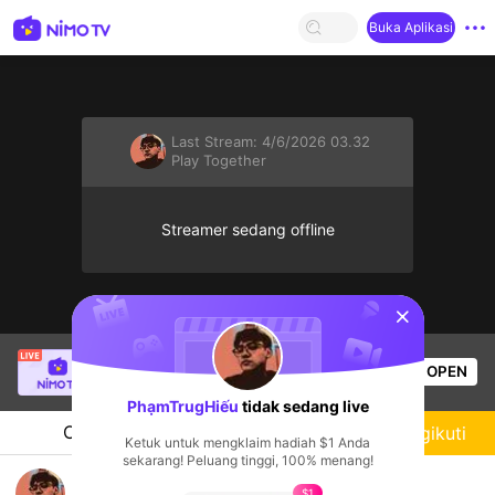
Buka Aplikasi
Last Stream:
4/6/2026 03.32
Play Together
Streamer sedang offline
sentinelStart
SBTC Clear
sedang siaran langsung!
OPEN
League of Legends
3.9k
Penonton
PhạmTrugHiếu
tidak sedang live
Chat
Streamer
Mengikuti
Ketuk untuk mengklaim hadiah $1 Anda
sekarang! Peluang tinggi, 100% menang!
PhạmTrugHiếu's Live Channel
$1