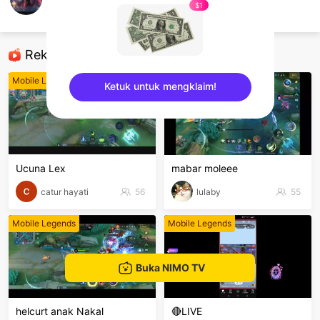
Ihsan Walidi
$1
Mobile Legends
Rekomendasi
Mobile Legends
Mobile Legends
Ketuk untuk mengklaim!
sentinelEnd
Ucuna Lex
mabar moleee
catur hayati
56
lulaby
55
Mobile Legends
Mobile Legends
Buka NIMO TV
helcurt anak Nakal
🔴LIVE