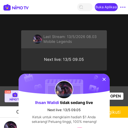
Buka Aplikasi
Last Stream:
13/5/2026 08.03
Mobile Legends
Next live: 13/5 09.05
sentinelStart
SBTC Clear
sedang siaran langsung!
OPEN
League of Legends
7.5k
Penonton
Ihsan Walidi
tidak sedang live
Next live: 13/5 09.05
Chat
Streamer
Mengikuti
Ketuk untuk mengklaim hadiah $1 Anda
sekarang! Peluang tinggi, 100% menang!
otw honor guys