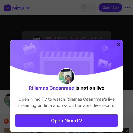
Open App
sentinelStart
Last Stream:
13.06.2026, 09:20
Прямые трансляции
Стример не в сети
Rillamas Caeanmae
is not on live
join kayo
Open Nimo TV to watch
Rillamas Caeanmae
's live
Rillamas Caeanmae
streaming on time and watch the latest live record!
Прямые трансляции
Рекомендованные стримеры
Open NimoTV