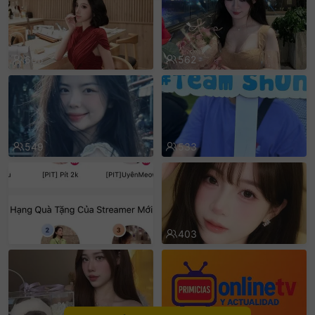
sentinelEnd
605
562
549
533
515
403