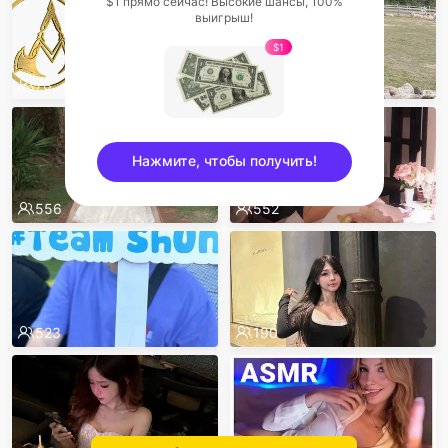
$1 прямо сейчас! Высокие шансы, 100%
выигрыш!
$1
78
1.2k
Нажмите, чтобы получить!
556
552
sentinelEnd
523
190