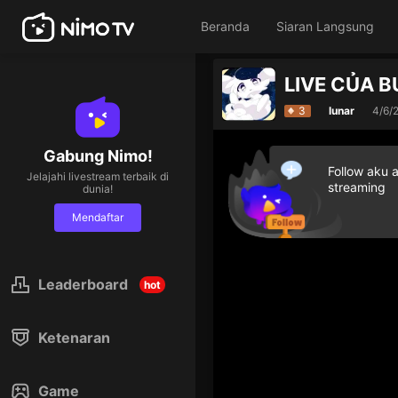
Beranda
Siaran Langsung
LIVE CỦA 
3
lunar
4/6/
Gabung Nimo!
Follow aku 
Jelajahi livestream terbaik di
streaming
dunia!
Mendaftar
Leaderboard
hot
Ketenaran
Game