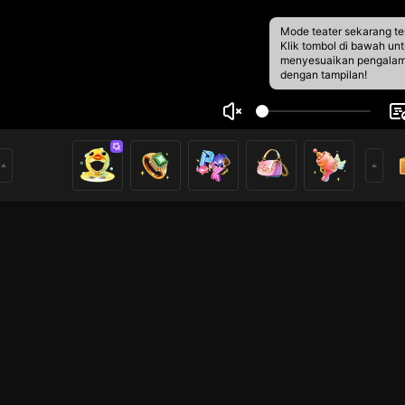
Mode teater sekarang te
Klik tombol di bawah un
menyesuaikan pengala
dengan tampilan!
r
3
0
rs
 đang kiếm thêm bạn cùng chs và trò chuyện tôi là gái nhưng
nhiều mội người thông