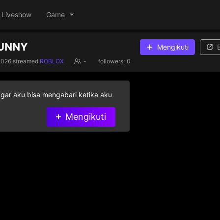
Liveshow
Game
BUNNY
Mengikuti
2026
streamed
ROBLOX
-
followers:
0
agar aku bisa mengabari ketika aku
Mengikuti