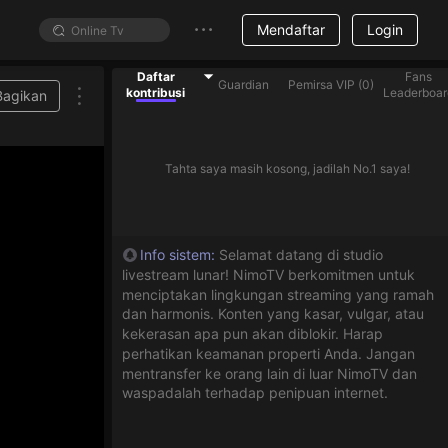
Mendaftar
Login
Daftar
Fans
Guardian
Pemirsa VIP
(
0
)
kontribusi
Leaderboar
Bagikan
Tahta saya masih kosong, jadilah No.1 saya!
Info sistem
:
Selamat datang di studio
livestream lunar! NimoTV berkomitmen untuk
menciptakan lingkungan streaming yang ramah
dan harmonis. Konten yang kasar, vulgar, atau
kekerasan apa pun akan diblokir. Harap
perhatikan keamanan properti Anda. Jangan
mentransfer ke orang lain di luar NimoTV dan
waspadalah terhadap penipuan internet.