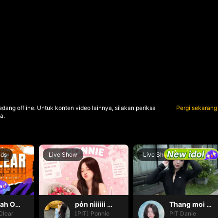
dang offline. Untuk konten video lainnya, silakan periksa
Pergi sekarang
a.
nds
Live Show
Live Show
Oh yeah Oh yeah
pỏn nìiiiii 🤭🤭🤭
Thang moi dom dom
Clear
[PIT] Ponnie
PIT Danie