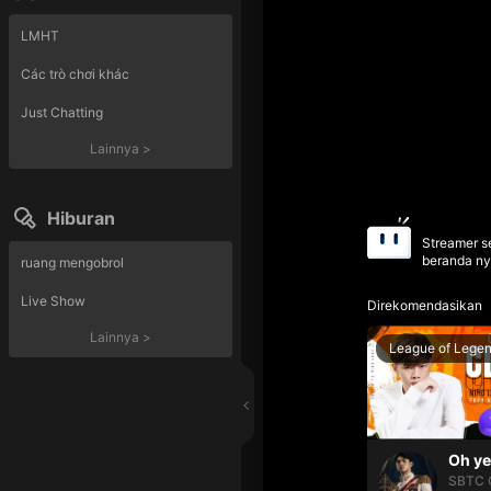
LMHT
Các trò chơi khác
Just Chatting
Lainnya
>
Hiburan
Streamer se
beranda ny
ruang mengobrol
Live Show
Direkomendasikan
Lainnya
>
League of Lege
SBTC 