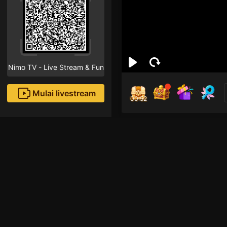
Nimo TV - Live Stream & Fun
Mulai livestream
00:52
luna
Followe
tôi có sever discord
tôi lười nên ko mic 