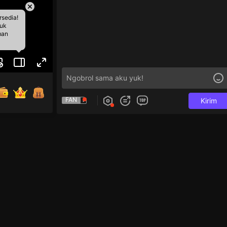
rsedia!
tuk
man
FAN
Kirim
 tính 