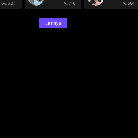
6.0k
716
584
Lainnya