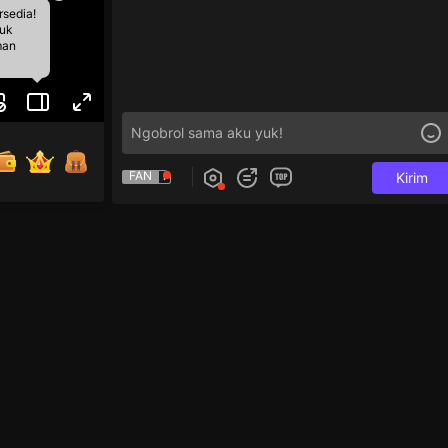
rsedia!
tuk
man
FAN
Kirim