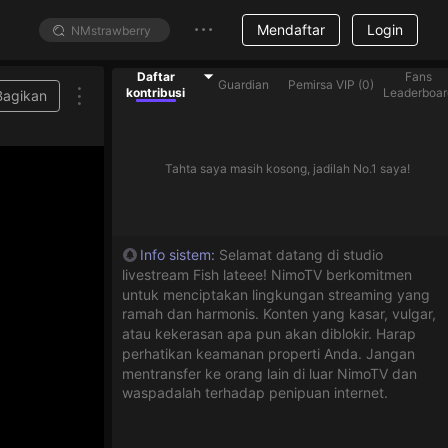
Mendaftar
Login
Daftar
Fans
Guardian
Pemirsa VIP
(
0
)
kontribusi
Leaderboar
Bagikan
Tahta saya masih kosong, jadilah No.1 saya!
Info sistem
:
Selamat datang di studio
livestream Fish lateee! NimoTV berkomitmen
untuk menciptakan lingkungan streaming yang
ramah dan harmonis. Konten yang kasar, vulgar,
atau kekerasan apa pun akan diblokir. Harap
perhatikan keamanan properti Anda. Jangan
mentransfer ke orang lain di luar NimoTV dan
waspadalah terhadap penipuan internet.