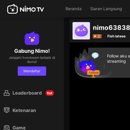
Beranda
Siaran Langsung
nimo638389
2
Fish lateee
Gabung Nimo!
Follow aku 
Jelajahi livestream terbaik di
streaming
dunia!
Mendaftar
Leaderboard
hot
Ketenaran
Game