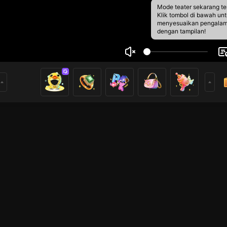
Mode teater sekarang te
Klik tombol di bawah un
menyesuaikan pengala
dengan tampilan!
 lateee
2
0
rs