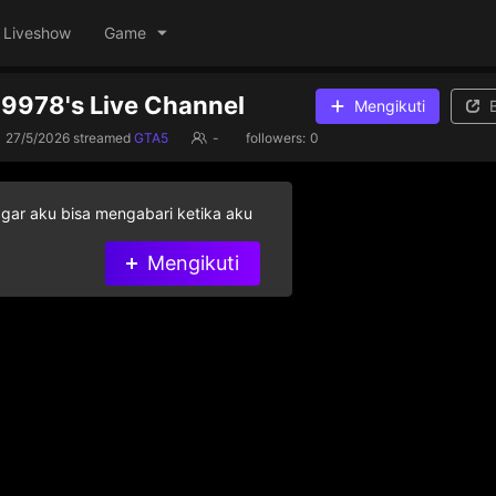
Liveshow
Game
978's Live Channel
Mengikuti
27/5/2026
streamed
GTA5
-
followers:
0
agar aku bisa mengabari ketika aku
Mengikuti