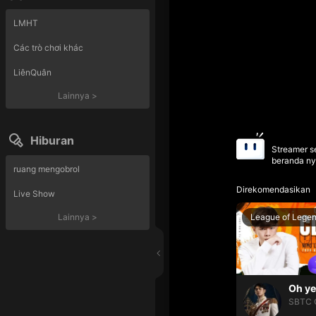
LMHT
Các trò chơi khác
LiênQuân
Lainnya
>
Hiburan
Streamer se
beranda ny
ruang mengobrol
Direkomendasikan
Live Show
League of Lege
Lainnya
>
SBTC 