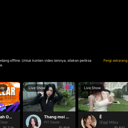
dang offline. Untuk konten video lainnya, silakan periksa
Pergi sekarang
a.
nds
Live Show
Live Show
Oh yeah Oh yeah
Thang moi dom dom
Ê
Clear
PIT Danie
[Egg] Mâyy
7.2k
606
597