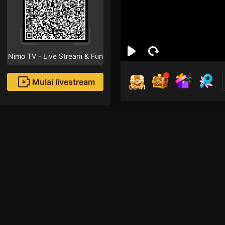
Nimo TV - Live Stream & Fun
Mulai livestream
00:40
Fish
Followe
GTAVN LSPD AE OI