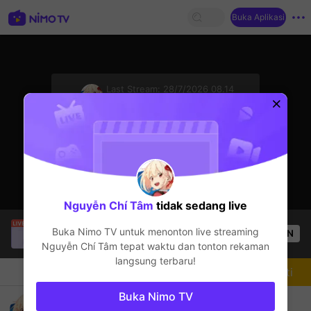
Buka Aplikasi
sentinelStart
Last Stream:
28/7/2026 08.14
AOV
Streamer sedang offline
Nguyễn Chí Tâm
tidak sedang live
Lê Thanh Trân
sedang siaran langsung!
Buka Nimo TV untuk menonton live streaming
OPEN
AOV
88
Penonton
Nguyễn Chí Tâm
tepat waktu dan tonton rekaman
langsung terbaru!
Chat
Streamer
Mengikuti
Buka Nimo TV
choi zui ze=))