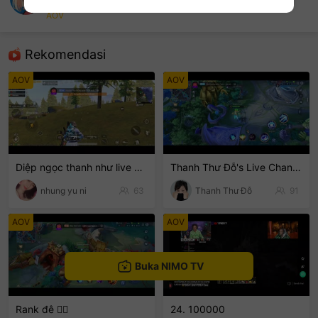
Nguyễn Chí Tâm
AOV
sentinelEnd
Rekomendasi
AOV
AOV
Diệp ngọc thanh như live 💓💓💓🍭
Thanh Thư Đỗ's Live Channel
nhung yu ni
63
Thanh Thư Đỗ
91
AOV
AOV
Buka NIMO TV
Rank đê 🙂‍↕️
24. 100000