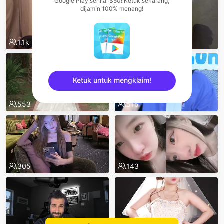
Google Play senilai $50! Ketuk sekarang,
dijamin 100% menang!
1.1k
570
Ketuk untuk mengklaim!
553
515
sentinelEnd
305
143