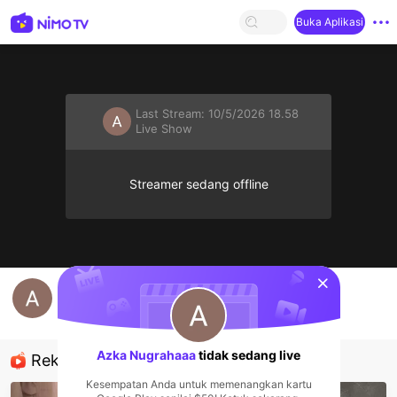
Buka Aplikasi
Last Stream:
10/5/2026 18.58
Live Show
Streamer sedang offline
sentinelStart
Azka Nugrahaaa's Live Channel
Azka Nugrahaaa
Live Show
Azka Nugrahaaa
tidak sedang live
Rekomendasi
Kesempatan Anda untuk memenangkan kartu