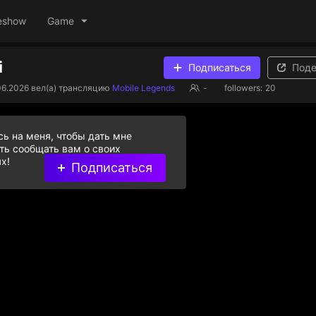
eshow
Game
i
Подписаться
Поде
06.2026
вел(а) трансляцию
Mobile Legends
-
followers:
20
ь на меня, чтобы дать мне
ь сообщать вам о своих
х!
Подписаться