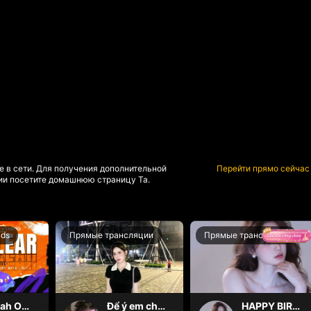
е в сети. Для получения дополнительной
Перейти прямо сейчас
и посетите домашнюю страницу Та.
nds
Прямые трансляции
Прямые трансляции
Oh yeah Oh yeah
Để ý em chút nhaaa ❤️
HAPPY BIRTHDAY BÉ TÂY💝