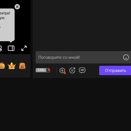
еатра!
ную
е
FAN
Отправить
e