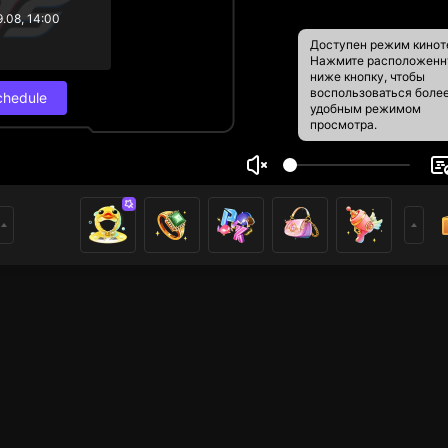
9.08, 14:00
Доступен режим кинот
Нажмите расположен
ниже кнопку, чтобы
воспользоваться боле
chedule
удобным режимом
просмотра.
ny
Live Schedul
14
20
ники
Next stream
29.08, 14:00
reamer dari Nimo TV. 