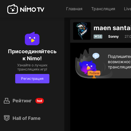
Главная
Трансляция
Liv
maen santa
14
Sonny
27.
Присоединяйтесь
Подпишитес
к Nimo!
возможност
Узнайте о лучших
трансляция
трансляциях игр!
Регистрация
Рейтинг
hot
Hall of Fame