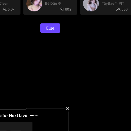
Clear
Bé Dâu 🍓
TâyBae^^ PIT
5.6k
602
580
Еще
 for Next Live