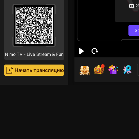
2
S
Nimo TV - Live Stream & Fun
Начать трансляцию
00:40
Son
Поклон
Hai! Saya seorang st