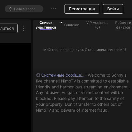
Регистрация
Войти
Список
VIP Audience
Рейтинги
Guardian
участников
(
0
)
фанатов
литься
Мой трон все еще пуст. Стань моим номером 1!
Системные сообщения
:
Welcome to Sonny's
live channel! NimoTV is committed to establish a
friendly and harmonious streaming environment.
Any abusive, vulgar, or violent content will be
blocked. Please pay attention to the safety of
your property. Don't transfer to others out of
NimoTV and beware of internet fraud.