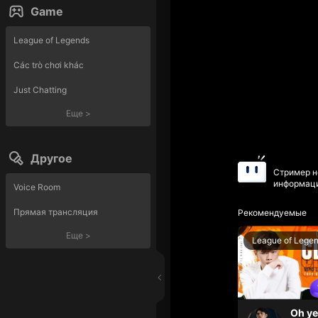
Game
League of Legends
Các trò chơi khác
Just Chatting
Еще
>
Другое
Стример н
информаци
Voice Room
Прямая трансляция
Рекомендуемые
Еще
>
League of Lege