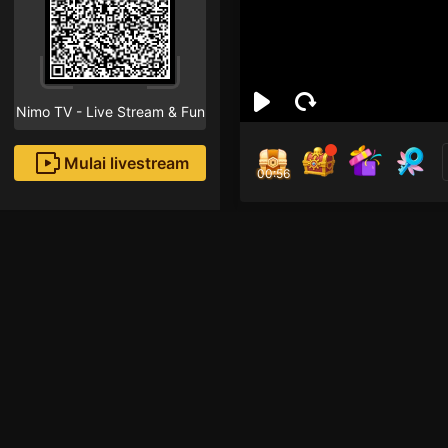
Nimo TV - Live Stream & Fun
Mulai livestream
00:56
Chi
Followe
welcome n enjoyy 