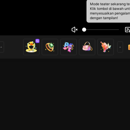
Mode teater sekarang te
Klik tombol di bawah un
menyesuaikan pengala
dengan tampilan!
cken Wings 🐔
5
2
rs
😎☕