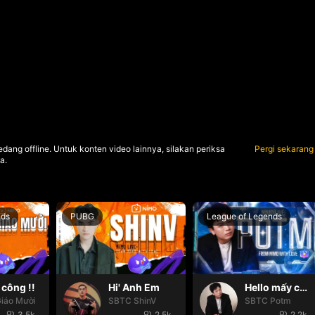
dang offline. Untuk konten video lainnya, silakan periksa
Pergi sekarang
a.
nds
PUBG
League of Legends
công !!
Hi' Anh Em
Hello mấy cục Zàng nhaaa
iáo Mười
SBTC ShinV
SBTC Potm
3.5k
2.5k
2.2k