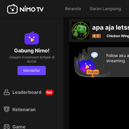
Beranda
Siaran Langsung
apa aja let
5
Chicken Wing
Gabung Nimo!
Follow aku 
Jelajahi livestream terbaik di
streaming
dunia!
Mendaftar
Leaderboard
hot
Ketenaran
Game