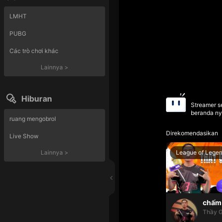
LMHT
PUBG
Các trò chơi khác
Lainnya
>
Hiburan
Streamer se
beranda ny
ruang mengobrol
Direkomendasikan
Live Show
League of Lege
Lainnya
>
chấm 
Thầy G