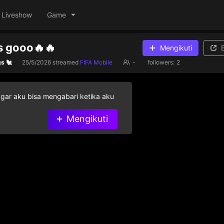
Liveshow
Game
ss gooo🔥🔥
Mengikuti
s 🐔
25/5/2026
streamed
FIFA Mobile
-
followers:
2
agar aku bisa mengabari ketika aku
Mengikuti