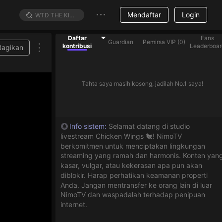
Mendaftar
Login
Daftar
Fans
Guardian
Pemirsa VIP
(
0
)
kontribusi
Leaderboar
Bagikan
Tahta saya masih kosong, jadilah No.1 saya!
Info sistem
:
Selamat datang di studio
livestream Chicken Wings 🐔! NimoTV
berkomitmen untuk menciptakan lingkungan
streaming yang ramah dan harmonis. Konten yan
kasar, vulgar, atau kekerasan apa pun akan
diblokir. Harap perhatikan keamanan properti
Anda. Jangan mentransfer ke orang lain di luar
NimoTV dan waspadalah terhadap penipuan
internet.